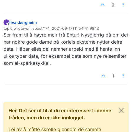
0
livar.bergheim
L
Frakoblet
topic:wrote-on, /post/174, 2021-09-17T11:54:41.984Z
Sist endret av
Ser fram til å høyre meir frå Entur! Nysgjerrig på om dei
har nokre gode døme på korleis eksterne nyttar deira
data. Håpar elles dei nemner arbeid med å hente inn
ulike typar data, for eksempel data som nye reisemåter
som el-sparkesykkel.
1
Hei! Det ser ut til at du er interessert i denne
tråden, men du er ikke innlogget.
Lei av å måtte skrolle gjennom de samme