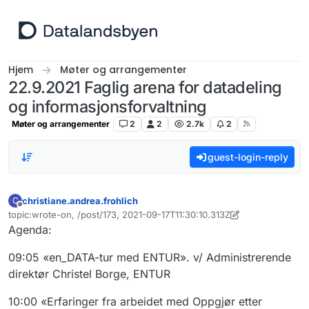
Hopp til innhold
Hjem
Møter og arrangementer
22.9.2021 Faglig arena for datadeling
og informasjonsforvaltning
Møter og arrangementer
2
2
2.7k
2
guest-login-reply
christiane.andrea.frohlich
C
Frakoblet
topic:wrote-on, /post/173, 2021-09-17T11:30:10.313Z
Sist endret av christiane.andrea.frohlich
Agenda:
09:05 «en_DATA-tur med ENTUR». v/ Administrerende
direktør Christel Borge, ENTUR
10:00 «Erfaringer fra arbeidet med Oppgjør etter