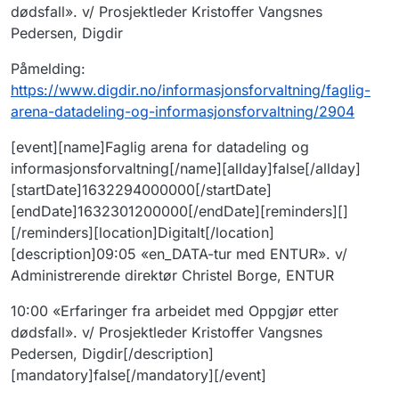
dødsfall». v/ Prosjektleder Kristoffer Vangsnes
Pedersen, Digdir
Påmelding:
https://www.digdir.no/informasjonsforvaltning/faglig-
arena-datadeling-og-informasjonsforvaltning/2904
[event][name]Faglig arena for datadeling og
informasjonsforvaltning[/name][allday]false[/allday]
[startDate]1632294000000[/startDate]
[endDate]1632301200000[/endDate][reminders][]
[/reminders][location]Digitalt[/location]
[description]09:05 «en_DATA-tur med ENTUR». v/
Administrerende direktør Christel Borge, ENTUR
10:00 «Erfaringer fra arbeidet med Oppgjør etter
dødsfall». v/ Prosjektleder Kristoffer Vangsnes
Pedersen, Digdir[/description]
[mandatory]false[/mandatory][/event]