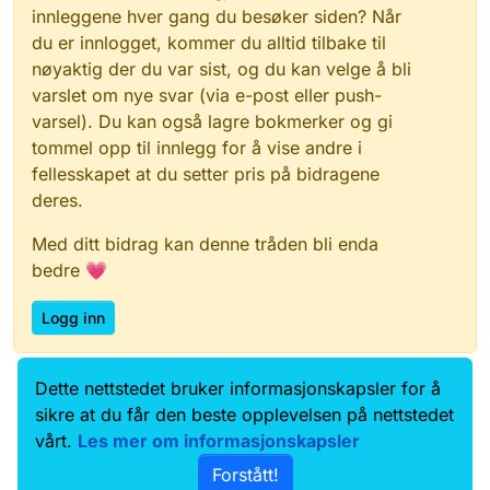
innleggene hver gang du besøker siden? Når
du er innlogget, kommer du alltid tilbake til
nøyaktig der du var sist, og du kan velge å bli
varslet om nye svar (via e-post eller push-
varsel). Du kan også lagre bokmerker og gi
tommel opp til innlegg for å vise andre i
fellesskapet at du setter pris på bidragene
deres.
Med ditt bidrag kan denne tråden bli enda
bedre 💗
Logg inn
Dette nettstedet bruker informasjonskapsler for å
Data.norge.no
Kontakt oss
sikre at du får den beste opplevelsen på nettstedet
Samtykke og brukervilkår
vårt.
Les mer om informasjonskapsler
Tilgjengelighetserklæring
Forstått!
Personvernerklæring