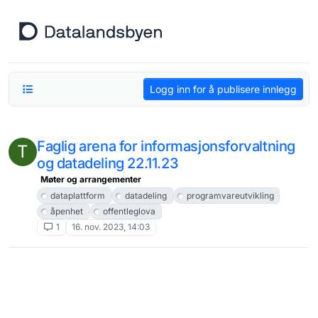
Hopp til innhold
Logg inn for å publisere innlegg
Faglig arena for informasjonsforvaltning
T
og datadeling 22.11.23
Møter og arrangementer
dataplattform
datadeling
programvareutvikling
åpenhet
offentleglova
1
16. nov. 2023, 14:03