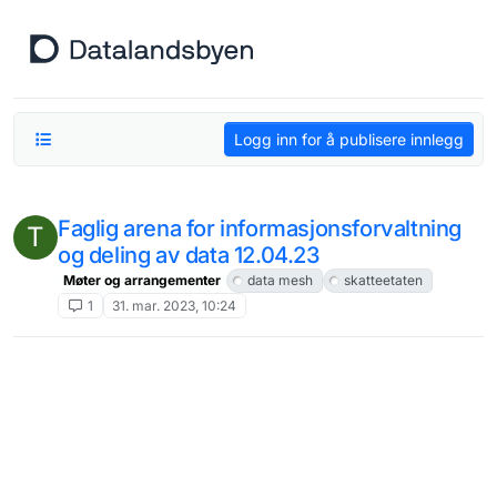
Hopp til innhold
Logg inn for å publisere innlegg
Faglig arena for informasjonsforvaltning
T
og deling av data 12.04.23
Møter og arrangementer
data mesh
skatteetaten
1
31. mar. 2023, 10:24