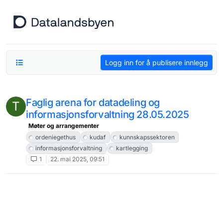
Hopp til innhold
Logg inn for å publisere innlegg
Faglig arena for datadeling og
T
informasjonsforvaltning 28.05.2025
Møter og arrangementer
ordeniegethus
kudaf
kunnskapssektoren
informasjonsforvaltning
kartlegging
1
22. mai 2025, 09:51