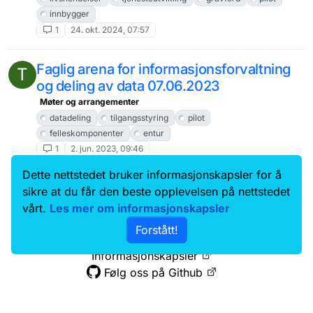
innbygger
1
24. okt. 2024, 07:57
Faglig arena for informasjonsforvaltning
T
og deling av data 07.06.2023
Møter og arrangementer
datadeling
tilgangsstyring
pilot
felleskomponenter
entur
1
2. jun. 2023, 09:46
Dette nettstedet bruker informasjonskapsler for å
Data.norge.no
Kontakt oss
sikre at du får den beste opplevelsen på nettstedet
Samtykke og brukervilkår
vårt.
Les mer om informasjonskapsler
Tilgjengelighetserklæring
Forstått!
Personvernerklæring
Informasjonskapsler
Følg oss på Github