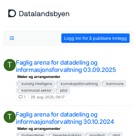
Hopp til innhold
Logg inn for å publisere innlegg
Faglig arena for datadeling og
T
informasjonsforvaltning 03.09.2025
Møter og arrangementer
kunstig intelligens
kunnskapsforvaltning
kommune
kommunal sektor
pilot
1
29. aug. 2025, 08:17
Faglig arena for datadeling og
T
informasjonsforvaltning 30.10.2024
Møter og arrangementer
livshendelser
tjenesteutvikling
gravferd
pilot