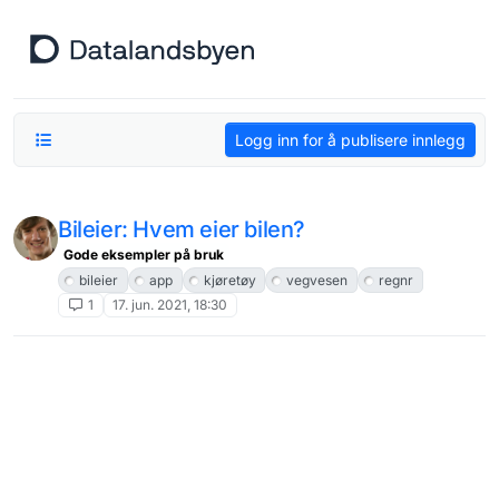
Hopp til innhold
Logg inn for å publisere innlegg
Bileier: Hvem eier bilen?
Gode eksempler på bruk
bileier
app
kjøretøy
vegvesen
regnr
1
17. jun. 2021, 18:30