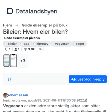
Hopp til innhold
Hjem
Gode eksempler på bruk
Bileier: Hvem eier bilen?
Gode eksempler på bruk
bileier
app
kjøretøy
vegvesen
regnr
1
1
3.9k
+3
guest-login-reply
robert.sasak
Frakoblet
topic:wrote-on, /post/99, 2021-06-17T18:30:08.912Z
Sist endret av robert.sasak
Vegvesen
er den adre store statlig aktør som sitter
med masse data og er ikke redd å gi det tilgjengelig til