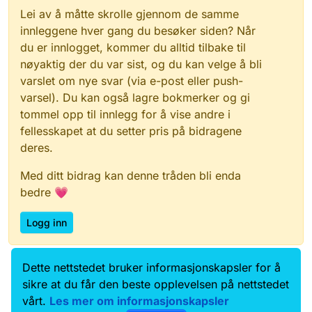
Lei av å måtte skrolle gjennom de samme
innleggene hver gang du besøker siden? Når
du er innlogget, kommer du alltid tilbake til
nøyaktig der du var sist, og du kan velge å bli
varslet om nye svar (via e-post eller push-
varsel). Du kan også lagre bokmerker og gi
tommel opp til innlegg for å vise andre i
fellesskapet at du setter pris på bidragene
deres.
Med ditt bidrag kan denne tråden bli enda
bedre 💗
Logg inn
Dette nettstedet bruker informasjonskapsler for å
Data.norge.no
Kontakt oss
sikre at du får den beste opplevelsen på nettstedet
Samtykke og brukervilkår
vårt.
Les mer om informasjonskapsler