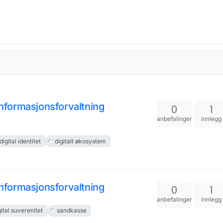
 informasjonsforvaltning
0
1
anbefalinger
innlegg
digital identitet
digitalt økosystem
 informasjonsforvaltning
0
1
anbefalinger
innlegg
gital suverenitet
sandkasse