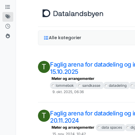
Hopp til innhold
Alle kategorier
Faglig arena for datadeling og
T
15.10.2025
Møter og arrangementer
lommebok
sandkasse
datadeling
9. okt. 2025, 06:36
Faglig arena for datadeling og
T
20.11.2024
Møter og arrangementer
data spaces
di
15. nov. 2024, 10:42