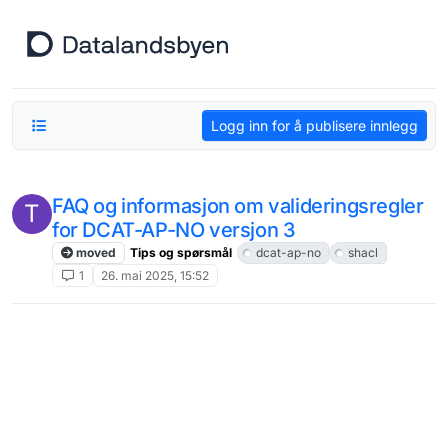
Hopp til innhold
Logg inn for å publisere innlegg
FAQ og informasjon om valideringsregler
T
for DCAT-AP-NO versjon 3
moved
Tips og spørsmål
dcat-ap-no
shacl
1
26. mai 2025, 15:52