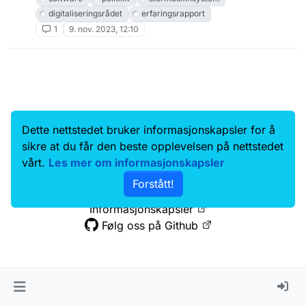
digitaliseringsrådet
erfaringsrapport
1
9. nov. 2023, 12:10
Dette nettstedet bruker informasjonskapsler for å
Data.norge.no
Kontakt oss
sikre at du får den beste opplevelsen på nettstedet
Samtykke og brukervilkår
vårt.
Les mer om informasjonskapsler
Tilgjengelighetserklæring
Forstått!
Personvernerklæring
Informasjonskapsler
Følg oss på Github