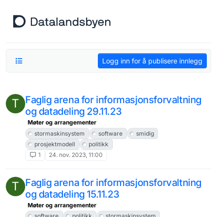
Hopp til innhold
Logg inn for å publisere innlegg
Faglig arena for informasjonsforvaltning
T
og datadeling 29.11.23
Møter og arrangementer
stormaskinsystem
software
smidig
prosjektmodell
politikk
1
24. nov. 2023, 11:00
Faglig arena for informasjonsforvaltning
T
og datadeling 15.11.23
Møter og arrangementer
software
politikk
stormaskinsystem