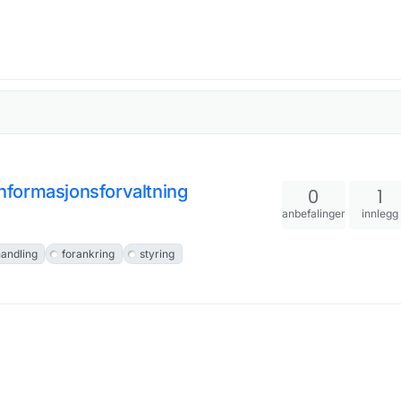
 informasjonsforvaltning
0
1
anbefalinger
innlegg
andling
forankring
styring