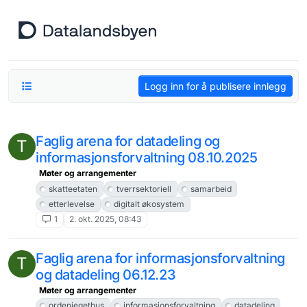
Hopp til innhold
Logg inn for å publisere innlegg
Faglig arena for datadeling og
T
informasjonsforvaltning 08.10.2025
Møter og arrangementer
skatteetaten
tverrsektoriell
samarbeid
etterlevelse
digitalt økosystem
1
2. okt. 2025, 08:43
Faglig arena for informasjonsforvaltning
T
og datadeling 06.12.23
Møter og arrangementer
ordeniegethus
informasjonsforvaltning
datadeling