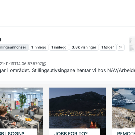
o
illingsannonser
1
innlegg
1
innlegg
3.8k
visninger
1
følger
021-11-19T14:06:57.570Z
11. jun. 2023, 06:15
ngar i området. Stillingsutlysingane hentar vi hos NAV/Arbei