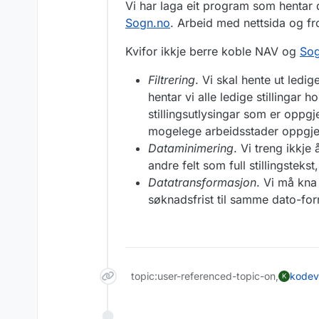
Vi har laga eit program som hentar d
Sogn.no
. Arbeid med nettsida og f
Kvifor ikkje berre koble NAV og
Sog
Filtrering
. Vi skal hente ut ledig
hentar vi alle ledige stillingar h
stillingsutlysingar som er oppgj
mogelege arbeidsstader oppgje
Dataminimering
. Vi treng ikkje
andre felt som full stillingsteks
Datatransformasjon
. Vi må kna
søknadsfrist til samme dato-for
topic:user-referenced-topic-on,
kodev
K