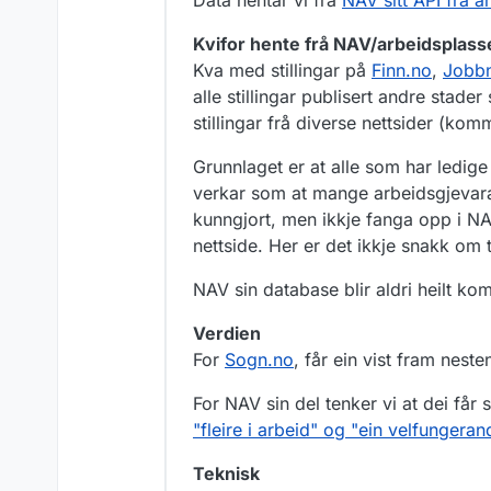
Kvifor hente frå NAV/arbeidsplas
Kva med stillingar på
Finn.no
,
Jobb
alle stillingar publisert andre stade
stillingar frå diverse nettsider (kom
Grunnlaget er at alle som har ledige s
verkar som at mange arbeidsgjevarar i
kunngjort, men ikkje fanga opp i NA
nettside. Her er det ikkje snakk om ti
NAV sin database blir aldri heilt ko
Verdien
For
Sogn.no
, får ein vist fram neste
For NAV sin del tenker vi at dei får 
"fleire i arbeid" og "ein velfunger
Teknisk