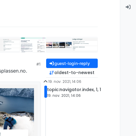
guest-login-reply
#1
dsplassen.no.
oldest-to-newest
19. nov. 2021, 14:06
topic:navigator.index, 1, 1
19. nov. 2021, 14:06