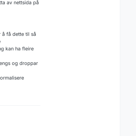
tta av nettsida på
å få dette til så
e
g kan ha fleire
trengs og droppar
normalisere