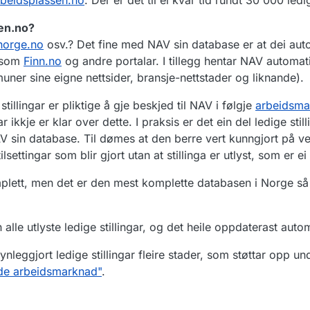
sen.no?
norge.no
osv.? Det fine med NAV sin database er at dei auto
r som
Finn.no
og andre portalar. I tillegg hentar NAV automati
muner sine eigne nettsider, bransje-nettstader og liknande).
tillingar er pliktige å gje beskjed til NAV i følgje
arbeidsma
kkje er klar over dette. I praksis er det ein del ledige still
V sin database. Til dømes at den berre vert kunngjort på v
lsettingar som blir gjort utan at stillinga er utlyst, som er e
mplett, men det er den mest komplette databasen i Norge så v
n alle utlyste ledige stillingar, og det heile oppdaterast auto
synleggjort ledige stillingar fleire stader, som støttar opp u
ande arbeidsmarknad"
.