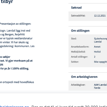
arbeidsplassen.no
. Der er det til ei kvar tid rundt 30 000 ledig