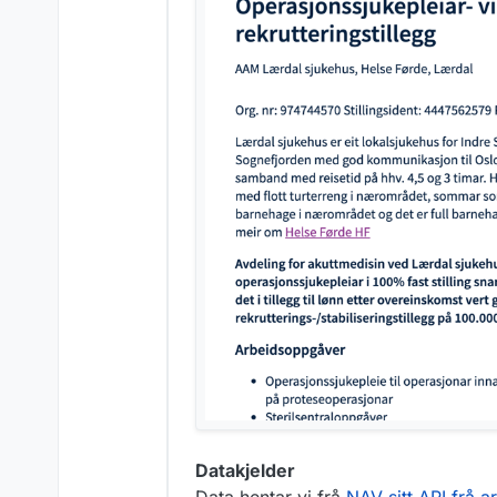
Datakjelder
Data hentar vi frå
NAV sitt API frå 