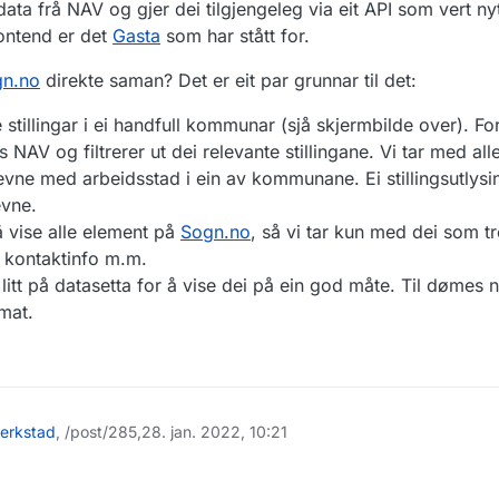
ata frå NAV og gjer dei tilgjengeleg via eit API som vert ny
rontend er det
Gasta
som har stått for.
n.no
direkte saman? Det er eit par grunnar til det:
e stillingar i ei handfull kommunar (sjå skjermbilde over). For 
os NAV og filtrerer ut dei relevante stillingane. Vi tar med all
evne med arbeidsstad i ein av kommunane. Ei stillingsutlysin
vne.
 å vise alle element på
Sogn.no
, så vi tar kun med dei som 
t, kontaktinfo m.m.
 litt på datasetta for å vise dei på ein god måte. Til dømes 
mat.
erkstad
, /post/285,
28. jan. 2022, 10:21