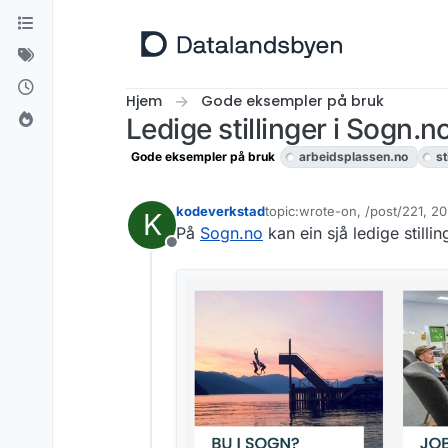
Hopp til innhold
Hjem
Gode eksempler på bruk
Ledige stillinger i Sogn.n
Gode eksempler på bruk
arbeidsplassen.no
st
kodeverkstad
topic:wrote-on, /post/221, 2
K
Sist endret av livar.bergheim
På
Sogn.no
kan ein sjå ledige stilli
Frakoblet