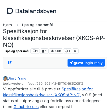
Hopp til innhold
Hjem
Tips og spørsmål
Spesifikasjon for
klassifikasjonsbeskrivelser (XKOS-AP-
NO)
Tips og spørsmål
1
1
1.6k
1
guest-login-reply
Jim J. Yang
Frakoblet
topic:wrote-on, /post/250, 2021-12-15T10:46:57.051Z
Sist endret av
Vi oppfordrer alle til å prøve ut
Spesifikasjon for
klassifikasjonsbeskrivelser (XKOS-AP-NO)
v.0.9 (med
status «til utprøving») og fortelle oss om erfaringene
(som
Github-issues
eller som e-post til