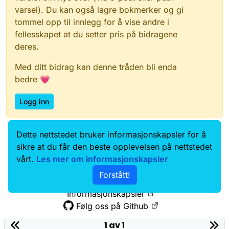
varsel). Du kan også lagre bokmerker og gi
tommel opp til innlegg for å vise andre i
fellesskapet at du setter pris på bidragene
deres.
Med ditt bidrag kan denne tråden bli enda
bedre 💗
Logg inn
Dette nettstedet bruker informasjonskapsler for å
Data.norge.no
Kontakt oss
sikre at du får den beste opplevelsen på nettstedet
Samtykke og brukervilkår
vårt.
Les mer om informasjonskapsler
Tilgjengelighetserklæring
Forstått!
Personvernerklæring
Informasjonskapsler
Følg oss på Github
1 av 1