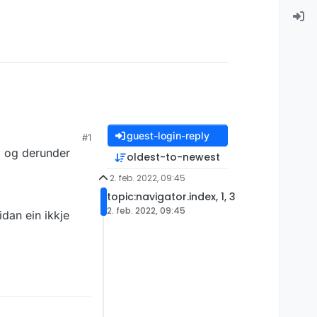
guest-login-reply
#1
, og derunder
oldest-to-newest
2. feb. 2022, 09:45
topic:navigator.index, 1, 3
2. feb. 2022, 09:45
idan ein ikkje