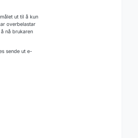
målet ut til å kun
ukar overbelastar
e å nå brukaren
es sende ut e-