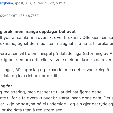
bergheim
, /post/316,
14. feb. 2022, 21:24
2022-02-16T11:35:48.785Z
 og bruk, men mange oppdagar behovet
lbydarar samlar inn oversikt over brukarar. Ofte kjem ein sei
ukarane, og sit der med liten muleghet til å nå ut til brukara
vere at ein vil be om innspel på datadelinga (utforming av A
viktig beskjed om drift eller vil vete meir om korleis data vert
dlastingar, API-oppslag og liknande, men det er vanskeleg å
data og kva dei brukar dei til.
ing før
eg registrering, men det ser ut til at dei har fjerna dette.
te til for å få oversikt over brukarar innan opne data. Det 
 er ikkje bortgøymt på ei underside - og ein gjer det tydeleg
nt bruke data utan å registrere seg.