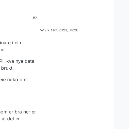
#2
26. sep. 2023, 06:26
nare i ein
ne.
PI, kva nye data
 brukt.
 seie noko om
som er bra her er
 at det er