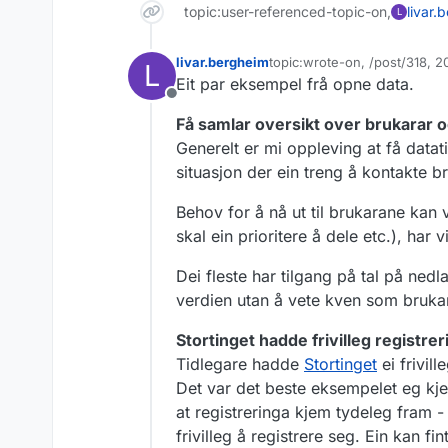
topic:user-referenced-topic-on,
livar.
L
livar.bergheim
topic:wrote-on, /post/318, 
L
Sist endret av
Eit par eksempel frå opne data.
Frakoblet
Få samlar oversikt over brukarar
Generelt er mi oppleving at få datati
situasjon der ein treng å kontakte br
Behov for å nå ut til brukarane kan 
skal ein prioritere å dele etc.), har 
Dei fleste har tilgang på tal på ne
verdien utan å vete kven som brukar 
Stortinget hadde frivilleg registrer
Tidlegare hadde
Stortinget
ei frivill
Det var det beste eksempelet eg kjen
at registreringa kjem tydeleg fram -
frivilleg å registrere seg. Ein kan fi