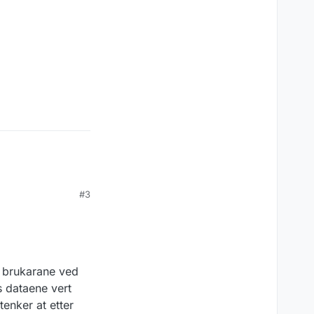
#3
e brukarane ved
is dataene vert
enker at etter