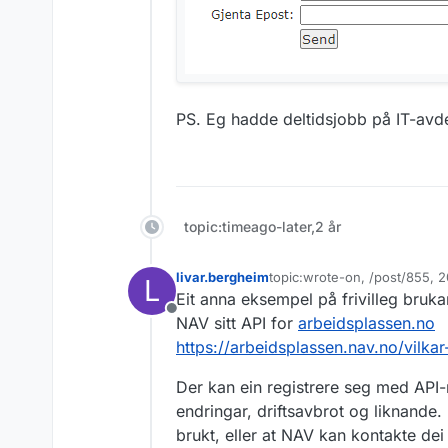
PS. Eg hadde deltidsjobb på IT-avd
topic:timeago-later,2 år
livar.bergheim
topic:wrote-on, /post/855,
L
Sist endret av
Eit anna eksempel på frivilleg bruka
Frakoblet
NAV sitt API for
arbeidsplassen.no
https://arbeidsplassen.nav.no/vilkar
Der kan ein registrere seg med API-
endringar, driftsavbrot og liknande. 
brukt, eller at NAV kan kontakte dei