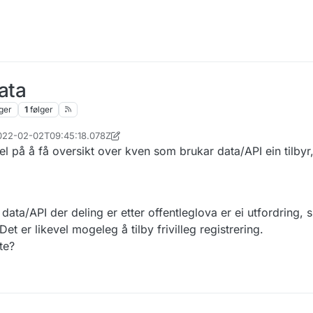
ata
ger
1
følger
2022-02-02T09:45:18.078Z
2. sep. 2022, 08:49
 på å få oversikt over kven som brukar data/API ein tilbyr
ata/API der deling er etter offentleglova er ei utfordring, s
et er likevel mogeleg å tilby frivilleg registrering.
te?