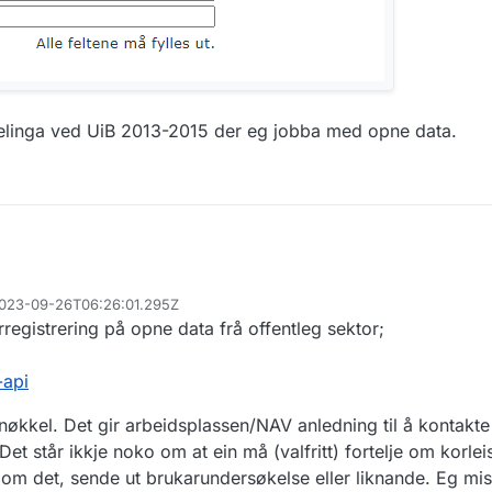
elinga ved UiB 2013-2015 der eg jobba med opne data.
 2023-09-26T06:26:01.295Z
rregistrering på opne data frå offentleg sektor;
-api
nøkkel. Det gir arbeidsplassen/NAV anledning til å kontakt
Det står ikkje noko om at ein må (valfritt) fortelje om korle
 om det, sende ut brukarundersøkelse eller liknande. Eg mist