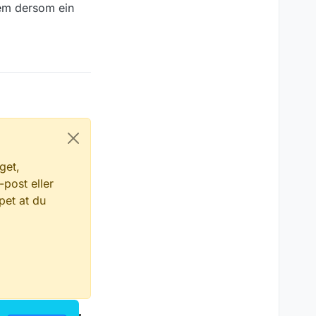
lem dersom ein
get,
-post eller
pet at du