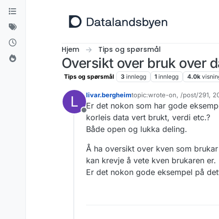
Hopp til innhold
Hjem
Tips og spørsmål
Oversikt over bruk over d
Tips og spørsmål
3
innlegg
1
innlegg
4.0k
visnin
livar.bergheim
topic:wrote-on, /post/291, 
L
Sist endret av livar.bergheim
Er det nokon som har gode eksempel
Frakoblet
korleis data vert brukt, verdi etc.?
Både open og lukka deling.
Å ha oversikt over kven som brukar d
kan krevje å vete kven brukaren er. D
Er det nokon gode eksempel på det