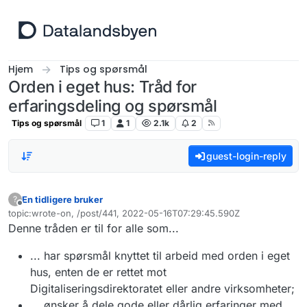
Hopp til innhold
Hjem
Tips og spørsmål
Orden i eget hus: Tråd for
erfaringsdeling og spørsmål
Tips og spørsmål
1
1
2.1k
2
guest-login-reply
En tidligere bruker
?
Frakoblet
topic:wrote-on, /post/441, 2022-05-16T07:29:45.590Z
Sist endret av
Denne tråden er til for alle som...
... har spørsmål knyttet til arbeid med orden i eget
hus, enten de er rettet mot
Digitaliseringsdirektoratet eller andre virksomheter;
... ønsker å dele gode eller dårlig erfaringer med