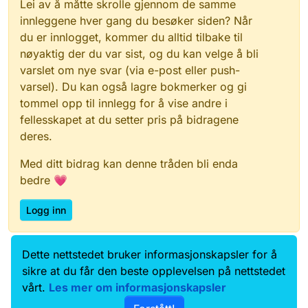
Lei av å måtte skrolle gjennom de samme
innleggene hver gang du besøker siden? Når
du er innlogget, kommer du alltid tilbake til
nøyaktig der du var sist, og du kan velge å bli
varslet om nye svar (via e-post eller push-
varsel). Du kan også lagre bokmerker og gi
tommel opp til innlegg for å vise andre i
fellesskapet at du setter pris på bidragene
deres.
Med ditt bidrag kan denne tråden bli enda
bedre 💗
Logg inn
Dette nettstedet bruker informasjonskapsler for å
Data.norge.no
Kontakt oss
sikre at du får den beste opplevelsen på nettstedet
Samtykke og brukervilkår
vårt.
Les mer om informasjonskapsler
Tilgjengelighetserklæring