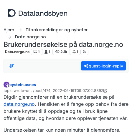
Hopp til innhold
Hjem
Tilbakemeldinger og nyheter
Data.norge.no
Brukerundersøkelse på data.norge.no
Data.norge.no
1
1
2.1k
1
guest-login-reply
oystein.asnes
O
Frakoblet
topic:wrote-on, /post/474, 2022-06-16T09:07:02.889Z
Sist endret av oystein.asnes
Digdir gjennomfører nå en brukerundersøkelse på
data.norge.no
. Hensikten er å fange opp behov fra dere
brukere knyttet til å oppdage og ta i bruk åpne
offentlige data, og hvordan dere opplever tjenesten vår.
Undersøkelsen tar kun noen minutter å gjennomføre.