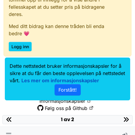
fellesskapet at du setter pris på bidragene
deres.
Med ditt bidrag kan denne tråden bli enda
bedre 💗
Logg inn
Dette nettstedet bruker informasjonskapsler for å
Data.norge.no
Kontakt oss
sikre at du får den beste opplevelsen på nettstedet
Samtykke og brukervilkår
vårt.
Les mer om informasjonskapsler
Tilgjengelighetserklæring
Forstått!
Personvernerklæring
Informasjonskapsler
Følg oss på Github
1 av 2