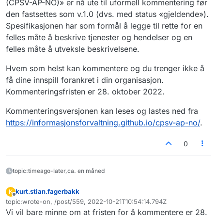
(CPSV-AP-NO)» er nå ute til uformell kommentering før
den fastsettes som v.1.0 (dvs. med status «gjeldende»).
Spesifikasjonen har som formål å legge til rette for en
felles måte å beskrive tjenester og hendelser og en
felles måte å utveksle beskrivelsene.
Hvem som helst kan kommentere og du trenger ikke å
få dine innspill forankret i din organisasjon.
Kommenteringsfristen er 28. oktober 2022.
Kommenteringsversjonen kan leses og lastes ned fra
https://informasjonsforvaltning.github.io/cpsv-ap-no/
.
0
topic:timeago-later,ca. en måned
kurt.stian.fagerbakk
K
Frakoblet
topic:wrote-on, /post/559, 2022-10-21T10:54:14.794Z
Sist endret av
Vi vil bare minne om at fristen for å kommentere er 28.