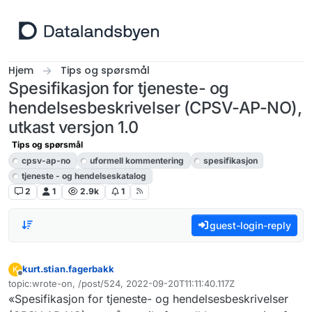
Hopp til innhold
Hjem
Tips og spørsmål
Spesifikasjon for tjeneste- og
hendelsesbeskrivelser (CPSV-AP-NO),
utkast versjon 1.0
Tips og spørsmål
cpsv-ap-no
uformell kommentering
spesifikasjon
tjeneste - og hendelseskatalog
2
1
2.9k
1
guest-login-reply
kurt.stian.fagerbakk
K
Frakoblet
topic:wrote-on, /post/524, 2022-09-20T11:11:40.117Z
Sist endret av
«Spesifikasjon for tjeneste- og hendelsesbeskrivelser