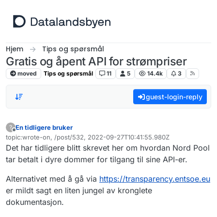
Hopp til innhold
Hjem
Tips og spørsmål
Gratis og åpent API for strømpriser
moved
Tips og spørsmål
11
5
14.4k
3
guest-login-reply
En tidligere bruker
?
Frakoblet
topic:wrote-on, /post/532, 2022-09-27T10:41:55.980Z
Sist endret av
Det har tidligere blitt skrevet her om hvordan Nord Pool
tar betalt i dyre dommer for tilgang til sine API-er.
Alternativet med å gå via
https://transparency.entsoe.eu
er mildt sagt en liten jungel av kronglete
dokumentasjon.