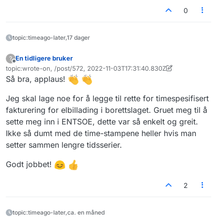
0
topic:timeago-later,17 dager
En tidligere bruker
?
Frakoblet
topic:wrote-on, /post/572, 2022-11-03T17:31:40.830Z
Sist endret av En tidligere bruker
11. mai 2022, 16:43
Så bra, applaus!
Jeg skal lage noe for å legge til rette for timespesifisert
fakturering for elbillading i borettslaget. Gruet meg til å
sette meg inn i ENTSOE, dette var så enkelt og greit.
Ikke så dumt med de time-stampene heller hvis man
setter sammen lengre tidsserier.
Godt jobbet!
2
topic:timeago-later,ca. en måned