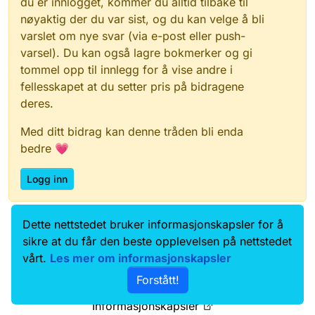
du er innlogget, kommer du alltid tilbake til
nøyaktig der du var sist, og du kan velge å bli
varslet om nye svar (via e-post eller push-
varsel). Du kan også lagre bokmerker og gi
tommel opp til innlegg for å vise andre i
fellesskapet at du setter pris på bidragene
deres.
Med ditt bidrag kan denne tråden bli enda
bedre 💗
Logg inn
Dette nettstedet bruker informasjonskapsler for å
Data.norge.no
Kontakt oss
sikre at du får den beste opplevelsen på nettstedet
Samtykke og brukervilkår
vårt.
Les mer om informasjonskapsler
Tilgjengelighetserklæring
Forstått!
Personvernerklæring
Informasjonskapsler