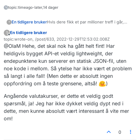
topic:timeago-later,14 dager
Hvis dere fikk et par millioner treff i går,
En tidligere bruker
?
sorry, liten bug i loopen min.
En tidligere bruker
?
Så lurer jeg på dette med valutakurs. Det er
Frakoblet
topic:wrote-on, /post/633, 2022-12-29T12:53:02.008Z
mer enn bra nok slik som dere gjør det på
Sist endret av
@OlaM Hehe, det skal nok ha gått helt fint! Har
deres API, men har dere dykket noe ned og
De har jo kurser lørdager f.eks., men da er
funnet ut av hvordan Nordpool fastsetter
jo valutamarkedene stengt. Det blir noen
heldigvis bygget API-et veldig lightweight, der
sine kurser?
ukjente variabler på veien som gjør det
endepunktene kun serverer en statisk JSON-fil, uten
vanskelig å finne fasiten til den endelige
noe kode i mellom. Så ytelse har ikke vært et problem
fakturaen fra strømselskapet, og dermed
så langt i alle fall! (Men dette er absolutt ingen
kan en jo lure på om det er noen øre som
forsvinner i kundens disfavør på veien.
oppfordring om å teste grensene, altså!
)
Angående valutakurser, er dette et veldig godt
spørsmål, ja! Jeg har ikke dykket veldig dypt ned i
dette, men kunne absolutt vært interessant å vite mer
om!
0