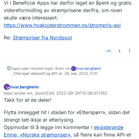
Vi i Beneficial Apps har derfor laget en åpent og gratis
videreformidling av strømprisene derifra, om noen
skulle være interessert:
https://www.hvakosterstrommen.no/strompris-api
Re:
Strømpriser fra Nordpool
1
topic:user-moved-topic-from-on,
livar.bergheim
L
, Etterspør datasett og API-er ,
29. sep. 2022, 11:31
livar.bergheim
L
Frakoblet
topic:wrote-on, /post/534, 2022-09-29T12:08:07.176Z
Sist endret av
Takk for at de deler!
Flytta innlegget hit i staden for «Etterspørr», sidan det
strengt tatt ikkje er etterlysing.
Oppmodar til å legge inn kommentar i
eksisterande
Emne, «Norske strømpriser»
, så fleire kan finne API-et