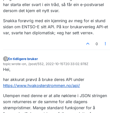
har starta eller svart i ein tråd, så får ein e-postvarsel
dersom det kjem eit nytt svar.
Snakka forøvrig med ein kjenning av meg for ei stund
sidan om ENTSO-E sitt API. På kor brukarvenleg API-et
var, svarte han diplomatisk; «eg har sett verre».
0
En tidligere bruker
?
Frakoblet
topic:wrote-on, /post/552, 2022-10-15T20:33:02.978Z
Sist endret av
Hei,
har akkurat prøvd å bruke deres API under
https://www.hvakosterstrommen.no/api/
Ulempen med denne er at alle nøklene i JSON stringen
som returneres er de samme for alle dagens
strømpristimer. Mange standard funksjoner for å