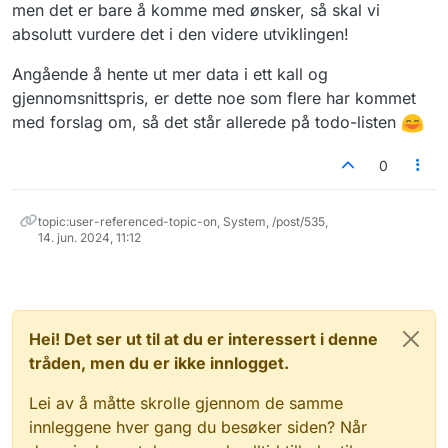
dato er det kanskje lettere at jeg gjør det i
men det er bare å komme med ønsker, så skal vi
min egen app
absolutt vurdere det i den videre utviklingen!
Angående å hente ut mer data i ett kall og
gjennomsnittspris, er dette noe som flere har kommet
med forslag om, så det står allerede på todo-listen
0
topic:user-referenced-topic-on, System, /post/535,
14. jun. 2024, 11:12
Hei! Det ser ut til at du er interessert i denne
tråden, men du er ikke innlogget.
Lei av å måtte skrolle gjennom de samme
innleggene hver gang du besøker siden? Når