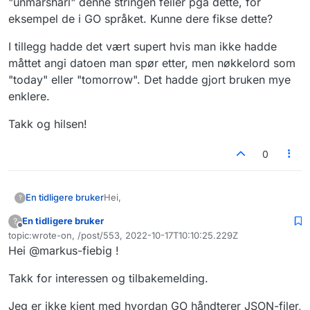
"unmarsharl" denne stringen feiler pga dette, for
eksempel de i GO språket. Kunne dere fikse dette?
I tillegg hadde det vært supert hvis man ikke hadde
måttet angi datoen man spør etter, men nøkkelord som
"today" eller "tomorrow". Det hadde gjort bruken mye
enklere.
Takk og hilsen!
0
Hei,
En tidligere bruker
?
En tidligere bruker
?
har akkurat prøvd å bruke deres API under
Frakoblet
topic:wrote-on, /post/553, 2022-10-17T10:10:25.229Z
https://www.hvakosterstrommen.no/api/
Sist endret av
Hei @markus-fiebig !
Ulempen med denne er at alle nøklene i
JSON stringen som returneres er de samme
Takk for interessen og tilbakemelding.
for alle dagens strømpristimer. Mange
I tillegg hadde det vært supert hvis man ikke
standard funksjoner for å "unmarsharl"
hadde måttet angi datoen man spør etter,
denne stringen feiler pga dette, for
men nøkkelord som "today" eller
Takk og hilsen!
Jeg er ikke kjent med hvordan GO håndterer JSON-filer,