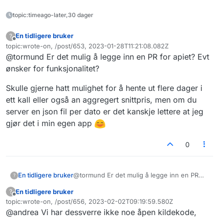
topic:timeago-later,30 dager
En tidligere bruker
?
Frakoblet
topic:wrote-on, /post/653, 2023-01-28T11:21:08.082Z
Sist endret av
@tormund Er det mulig å legge inn en PR for apiet? Evt
ønsker for funksjonalitet?
Skulle gjerne hatt mulighet for å hente ut flere dager i
ett kall eller også an aggregert snittpris, men om du
server en json fil per dato er det kanskje lettere at jeg
gjør det i min egen app
0
@tormund Er det mulig å legge inn en PR
En tidligere bruker
?
for apiet? Evt ønsker for funksjonalitet?
En tidligere bruker
?
Skulle gjerne hatt mulighet for å hente ut
Frakoblet
topic:wrote-on, /post/656, 2023-02-02T09:19:59.580Z
flere dager i ett kall eller også an aggregert
Sist endret av
@andrea Vi har dessverre ikke noe åpen kildekode,
snittpris, men om du server en json fil per