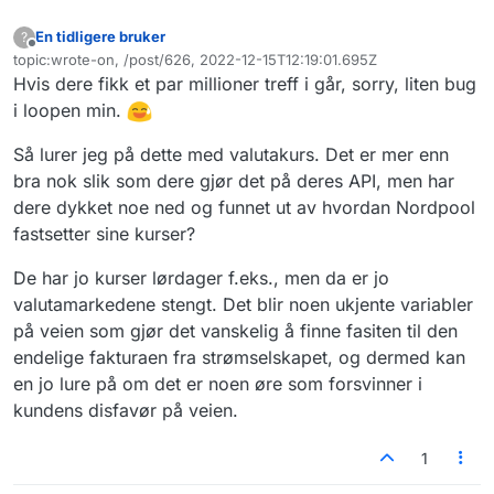
En tidligere bruker
?
Frakoblet
topic:wrote-on, /post/626, 2022-12-15T12:19:01.695Z
Sist endret av
Hvis dere fikk et par millioner treff i går, sorry, liten bug
i loopen min.
Så lurer jeg på dette med valutakurs. Det er mer enn
bra nok slik som dere gjør det på deres API, men har
dere dykket noe ned og funnet ut av hvordan Nordpool
fastsetter sine kurser?
De har jo kurser lørdager f.eks., men da er jo
valutamarkedene stengt. Det blir noen ukjente variabler
på veien som gjør det vanskelig å finne fasiten til den
endelige fakturaen fra strømselskapet, og dermed kan
en jo lure på om det er noen øre som forsvinner i
kundens disfavør på veien.
1