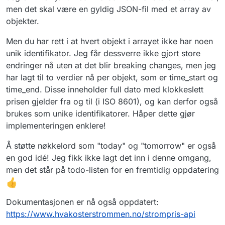
eksempel de i GO språket. Kunne dere fikse
"tomorrow". Det hadde gjort bruken mye
men det skal være en gyldig JSON-fil med et array av
dette?
enklere.
objekter.
Men du har rett i at hvert objekt i arrayet ikke har noen
unik identifikator. Jeg får dessverre ikke gjort store
endringer nå uten at det blir breaking changes, men jeg
har lagt til to verdier nå per objekt, som er time_start og
time_end. Disse inneholder full dato med klokkeslett
prisen gjelder fra og til (i ISO 8601), og kan derfor også
brukes som unike identifikatorer. Håper dette gjør
implementeringen enklere!
Å støtte nøkkelord som "today" og "tomorrow" er også
en god idé! Jeg fikk ikke lagt det inn i denne omgang,
men det står på todo-listen for en fremtidig oppdatering
Dokumentasjonen er nå også oppdatert:
https://www.hvakosterstrommen.no/strompris-api