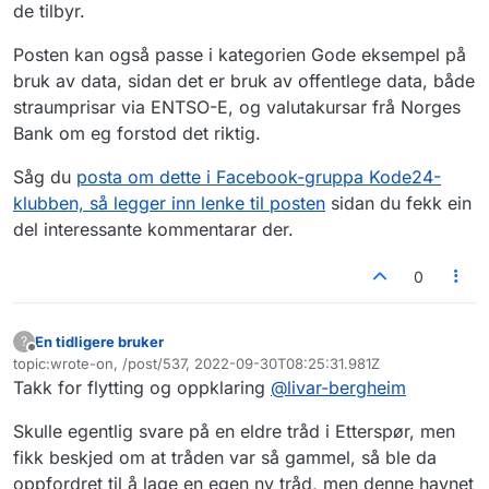
de tilbyr.
Posten kan også passe i kategorien Gode eksempel på
bruk av data, sidan det er bruk av offentlege data, både
straumprisar via ENTSO-E, og valutakursar frå Norges
Bank om eg forstod det riktig.
Såg du
posta om dette i Facebook-gruppa Kode24-
klubben, så legger inn lenke til posten
sidan du fekk ein
del interessante kommentarar der.
0
En tidligere bruker
?
Frakoblet
topic:wrote-on, /post/537, 2022-09-30T08:25:31.981Z
Sist endret av
Takk for flytting og oppklaring
@
livar-bergheim
Skulle egentlig svare på en eldre tråd i Etterspør, men
fikk beskjed om at tråden var så gammel, så ble da
oppfordret til å lage en egen ny tråd, men denne havnet