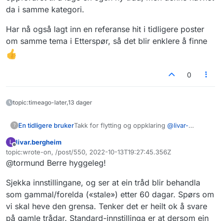
da i samme kategori.
Har nå også lagt inn en referanse hit i tidligere poster
om samme tema i Etterspør, så det blir enklere å finne
0
topic:timeago-later,13 dager
Takk for flytting og oppklaring
@
livar-
En tidligere bruker
?
bergheim
livar.bergheim
L
Skulle egentlig svare på en eldre tråd i
Frakoblet
topic:wrote-on, /post/550, 2022-10-13T19:27:45.356Z
Etterspør, men fikk beskjed om at tråden var
Sist endret av
@tormund Berre hyggeleg!
så gammel, så ble da oppfordret til å lage en
Har nå også lagt inn en referanse hit i
egen ny tråd, men denne havnet da i
tidligere poster om samme tema i Etterspør,
Sjekka innstillingane, og ser at ein tråd blir behandla
samme kategori.
så det blir enklere å finne
som gammal/forelda («stale») etter 60 dagar. Spørs om
vi skal heve den grensa. Tenker det er heilt ok å svare
på gamle trådar. Standard-innstillinga er at dersom ein