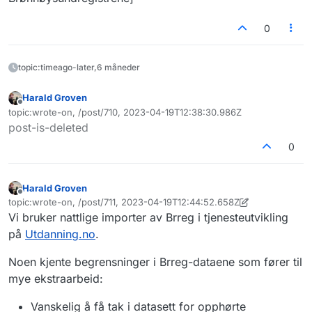
0
topic:timeago-later,6 måneder
Harald Groven
Frakoblet
topic:wrote-on, /post/710, 2023-04-19T12:38:30.986Z
Sist endret av
post-is-deleted
0
Harald Groven
Frakoblet
topic:wrote-on, /post/711, 2023-04-19T12:44:52.658Z
Sist endret av Harald Groven
Vi bruker nattlige importer av Brreg i tjenesteutvikling
på
Utdanning.no
.
Noen kjente begrensninger i Brreg-dataene som fører til
mye ekstraarbeid:
Vanskelig å få tak i datasett for opphørte