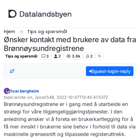
Hopp til innhold
Hjem
Tips og spørsmål
Ønsker kontakt med brukere av data fra
Brønnøysundregistrene
Tips og spørsmål
3
2
3.9k
2
guest-login-reply
livar.bergheim
L
Frakoblet
topic:wrote-on, /post/548, 2022-10-07T13:45:47.537Z
Sist endret av
Brønnøysundregistrene er i gang med å utarbeide en
strategi for våre tilgjengeliggjøringstjenester. I den
anledning ønsker vi å foreta en brukerkartlegging for å
få mer innsikt i brukerne sine behov i forhold til data via
maskinelle grensesnitt og tilpassede registeruttrekk.