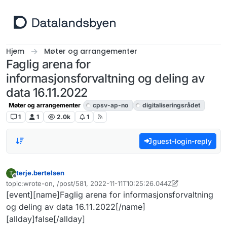
Hopp til innhold
Hjem
Møter og arrangementer
Faglig arena for
informasjonsforvaltning og deling av
data 16.11.2022
Møter og arrangementer
cpsv-ap-no
digitaliseringsrådet
1
1
2.0k
1
guest-login-reply
terje.bertelsen
T
Frakoblet
topic:wrote-on, /post/581, 2022-11-11T10:25:26.044Z
Sist endret av terje.bertelsen
11. nov. 2022, 11:10
[event][name]Faglig arena for informasjonsforvaltning
og deling av data 16.11.2022[/name]
[allday]false[/allday]