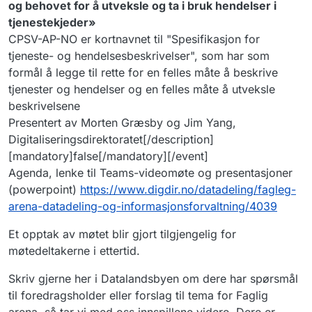
og behovet for å utveksle og ta i bruk hendelser i
tjenestekjeder»
CPSV-AP-NO er kortnavnet til "Spesifikasjon for
tjeneste- og hendelsesbeskrivelser", som har som
formål å legge til rette for en felles måte å beskrive
tjenester og hendelser og en felles måte å utveksle
beskrivelsene
Presentert av Morten Græsby og Jim Yang,
Digitaliseringsdirektoratet[/description]
[mandatory]false[/mandatory][/event]
Agenda, lenke til Teams-videomøte og presentasjoner
(powerpoint)
https://www.digdir.no/datadeling/fagleg-
arena-datadeling-og-informasjonsforvaltning/4039
Et opptak av møtet blir gjort tilgjengelig for
møtedeltakerne i ettertid.
Skriv gjerne her i Datalandsbyen om dere har spørsmål
til foredragsholder eller forslag til tema for Faglig
arena, så tar vi med oss innspillene videre. Dere er