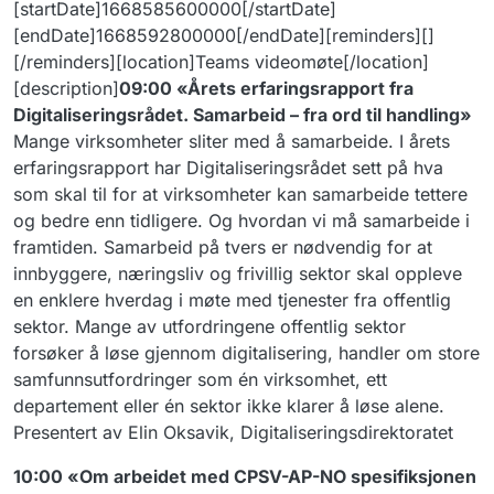
[startDate]1668585600000[/startDate]
[endDate]1668592800000[/endDate][reminders][]
[/reminders][location]Teams videomøte[/location]
[description]
09:00 «Årets erfaringsrapport fra
Digitaliseringsrådet. Samarbeid – fra ord til handling»
Mange virksomheter sliter med å samarbeide. I årets
erfaringsrapport har Digitaliseringsrådet sett på hva
som skal til for at virksomheter kan samarbeide tettere
og bedre enn tidligere. Og hvordan vi må samarbeide i
framtiden. Samarbeid på tvers er nødvendig for at
innbyggere, næringsliv og frivillig sektor skal oppleve
en enklere hverdag i møte med tjenester fra offentlig
sektor. Mange av utfordringene offentlig sektor
forsøker å løse gjennom digitalisering, handler om store
samfunnsutfordringer som én virksomhet, ett
departement eller én sektor ikke klarer å løse alene.
Presentert av Elin Oksavik, Digitaliseringsdirektoratet
10:00 «Om arbeidet med CPSV-AP-NO spesifiksjonen