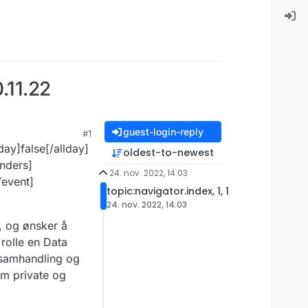
.11.22
guest-login-reply
#1
ay]false[/allday]
oldest-to-newest
nders]
24. nov. 2022, 14:03
/event]
topic:navigator.index, 1, 1
24. nov. 2022, 14:03
, og ønsker å
 rolle en Data
r samhandling og
om private og