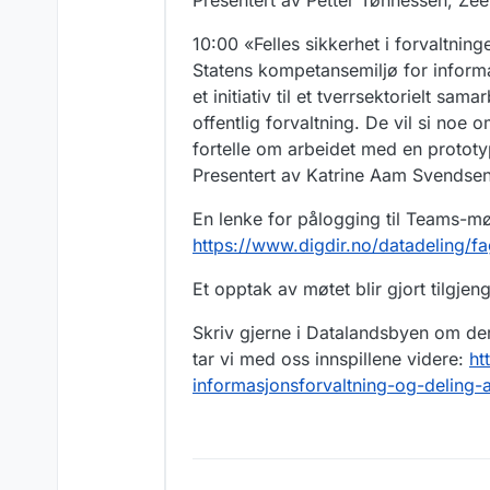
Presentert av Petter Tønnessen, Ze
10:00 «Felles sikkerhet i forvaltni
Statens kompetansemiljø for informas
et initiativ til et tverrsektorielt sa
offentlig forvaltning. De vil si noe 
fortelle om arbeidet med en protot
Presentert av Katrine Aam Svendsen,
En lenke for pålogging til Teams-mø
https://www.digdir.no/datadeling/f
Et opptak av møtet blir gjort tilgjeng
Skriv gjerne i Datalandsbyen om dere
tar vi med oss innspillene videre:
ht
informasjonsforvaltning-og-deling-