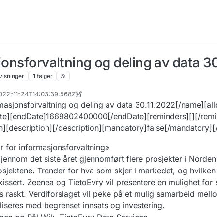
jonsforvaltning og deling av data 30
visninger
1
følger
2022-11-24T14:03:39.568Z
n
masjonsforvaltning og deling av data 30.11.2022[/name][alld
ate][endDate]1669802400000[/endDate][reminders][][/remi
][description][/description][mandatory]false[/mandatory][
r for informasjonsforvaltning»
jennom det siste året gjennomført flere prosjekter i Norden
osjektene. Trender for hva som skjer i markedet, og hvilken
kissert. Zeenea og TietoEvry vil presentere en mulighet fo
 raskt. Verdiforslaget vil peke på et mulig samarbeid mell
liseres med begrenset innsats og investering.