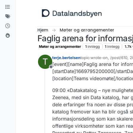
Hopp til innhold
Hjem
Møter og arrangementer
Faglig arena for informas
Møter og arrangementer
1
innlegg
1
innlegg
1.7k
terje.bertelsen
topic:wrote-on, /post/610, 
T
Sist endret av terje.bertelse
[event][name]Faglig arena for infor
Frakoblet
[startDate]1669795200000[/startD
[location]Teams videomøte[/location
09:00 «Datakatalog – nye mulighete
Zeenea, med sin Data katalog, har g
dele erfaringer fra noen av disse pr
katalog fremover kan ha blir også s
informasjonsdeling som kan skaleres
offentlige virksomheter som kan rea