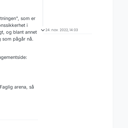
ltningen", som er
onssikkerhet i
24. nov. 2022, 14:03
gt, og blant annet
g som pågår nå.
angementside:
 Faglig arena, så