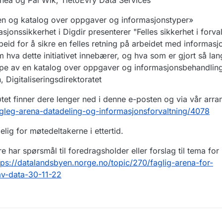
enea og Pål Wik, TietoEvry Data Services
ngen og katalog over oppgaver og informasjonstyper»
jonssikkerhet i Digdir presenterer "Felles sikkerhet i forva
marbeid for å sikre en felles retning på arbeidet med informasj
om hva dette initiativet innebærer, og hva som er gjort så lan
ype av en katalog over oppgaver og informasjonsbehandlin
 Digitaliseringsdirektoratet
tet finner dere lenger ned i denne e-posten og via vår arr
agleg-arena-datadeling-og-informasjonsforvaltning/4078
elig for møtedeltakerne i ettertid.
 har spørsmål til foredragsholder eller forslag til tema for
tps://datalandsbyen.norge.no/topic/270/faglig-arena-for-
av-data-30-11-22