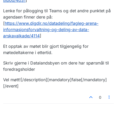
tilbod/4031
]
Lenke for pålogging til Teams og det andre punktet på
agendaen finner dere på:
[
https://www.digdir.no/datadeling/fagleg-arena-
informasjonsforvaltning-og-deling-av-data-
arskavalkade/4114
]
Et opptak av møtet blir gjort tilgjengelig for
møtedeltakerne i ettertid.
Skriv gjerne i Datalandsbyen om dere har spørsmål til
foredragsholder
Vel møtt![/description][mandatory]false[/mandatory]
[/event]
0