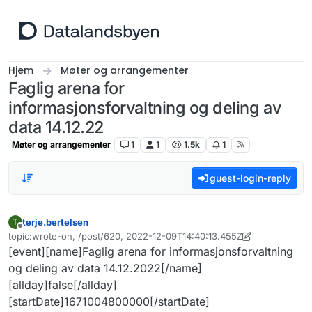
Hopp til innhold
Hjem
Møter og arrangementer
Faglig arena for
informasjonsforvaltning og deling av
data 14.12.22
Møter og arrangementer
1
1
1.5k
1
guest-login-reply
terje.bertelsen
T
Frakoblet
topic:wrote-on, /post/620, 2022-12-09T14:40:13.455Z
Sist endret av terje.bertelsen
12. sep. 2022, 15:36
[event][name]Faglig arena for informasjonsforvaltning
og deling av data 14.12.2022[/name]
[allday]false[/allday]
[startDate]1671004800000[/startDate]