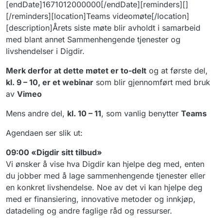
[endDate]1671012000000[/endDate][reminders][]
[/reminders][location]Teams videomøte[/location]
[description]Årets siste møte blir avholdt i samarbeid
med blant annet Sammenhengende tjenester og
livshendelser i Digdir.
Merk derfor at dette møtet er to-delt
og at første del,
kl. 9 – 10, er et webinar
som blir gjennomført med bruk
av
Vimeo
Mens andre del,
kl. 10 – 11
, som vanlig benytter
Teams
Agendaen ser slik ut:
09:00 «Digdir sitt tilbud»
Vi ønsker å vise hva Digdir kan hjelpe deg med, enten
du jobber med å lage sammenhengende tjenester eller
en konkret livshendelse. Noe av det vi kan hjelpe deg
med er finansiering, innovative metoder og innkjøp,
datadeling og andre faglige råd og ressurser.