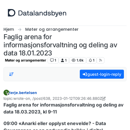
Hopp til innhold
Hjem
Møter og arrangementer
Faglig arena for
informasjonsforvaltning og deling av
data 18.01.2023
Møter og arrangementer
1
1
1.6k
1
guest-login-reply
terje.bertelsen
T
Frakoblet
topic:wrote-on, /post/638, 2023-01-12T09:26:46.880Z
Sist endret av terje.bertelsen
1. des. 2023, 13:16
Faglig arena for informasjonsforvaltning og deling av
data 18.03.2023, kl 9-11
09:00 «Anarki eller opplyst enevelde? - Data