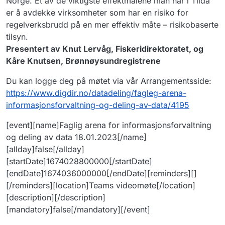
Norge. Et av de viktigste effektmålene man har i Tilda
er å avdekke virksomheter som har en risiko for
regelverksbrudd på en mer effektiv måte – risikobaserte
tilsyn.
Presentert av Knut Lervåg, Fiskeridirektoratet, og
Kåre Knutsen, Brønnøysundregistrene
Du kan logge deg på møtet via vår Arrangementsside:
https://www.digdir.no/datadeling/fagleg-arena-
informasjonsforvaltning-og-deling-av-data/4195
[event][name]Faglig arena for informasjonsforvaltning
og deling av data 18.01.2023[/name]
[allday]false[/allday]
[startDate]1674028800000[/startDate]
[endDate]1674036000000[/endDate][reminders][]
[/reminders][location]Teams videomøte[/location]
[description][/description]
[mandatory]false[/mandatory][/event]