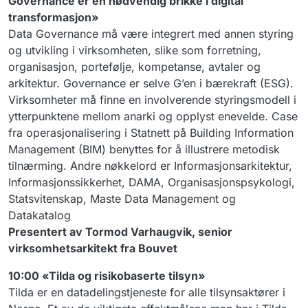
Governance er en nødvendig brikke i digital
transformasjon»
Data Governance må være integrert med annen styring
og utvikling i virksomheten, slike som forretning,
organisasjon, portefølje, kompetanse, avtaler og
arkitektur. Governance er selve G’en i bærekraft (ESG).
Virksomheter må finne en involverende styringsmodell i
ytterpunktene mellom anarki og opplyst enevelde. Case
fra operasjonalisering i Statnett på Building Information
Management (BIM) benyttes for å illustrere metodisk
tilnærming. Andre nøkkelord er Informasjonsarkitektur,
Informasjonssikkerhet, DAMA, Organisasjonspsykologi,
Statsvitenskap, Maste Data Management og
Datakatalog
Presentert av Tormod Varhaugvik, senior
virksomhetsarkitekt fra Bouvet
10:00 «Tilda og risikobaserte tilsyn»
Tilda er en datadelingstjeneste for alle tilsynsaktører i