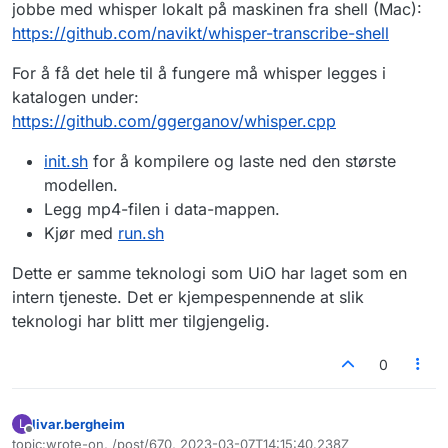
jobbe med whisper lokalt på maskinen fra shell (Mac):
https://github.com/navikt/whisper-transcribe-shell
For å få det hele til å fungere må whisper legges i
katalogen under:
https://github.com/ggerganov/whisper.cpp
init.sh
for å kompilere og laste ned den største
modellen.
Legg mp4-filen i data-mappen.
Kjør med
run.sh
Dette er samme teknologi som UiO har laget som en
intern tjeneste. Det er kjempespennende at slik
teknologi har blitt mer tilgjengelig.
0
livar.bergheim
L
Frakoblet
topic:wrote-on, /post/670, 2023-03-07T14:15:40.238Z