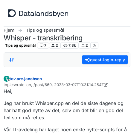
Hopp til innhold
Hjem
Tips og spørsmål
Whisper - transkribering
Tips og spørsmål
7
2
7.8k
2
guest-login-reply
tov.are.jacobsen
T
Frakoblet
topic:wrote-on, /post/669, 2023-03-07T10:31:14.254Z
Sist endret av tov.are.jacobsen
3. jul. 2023, 10:45
Hei,
Jeg har brukt Whisper.cpp en del de siste dagene og
har hatt god nytte av det, selv om det blir en god del
feil som må rettes.
Vår IT-avdeling har laget noen enkle nytte-scripts for å