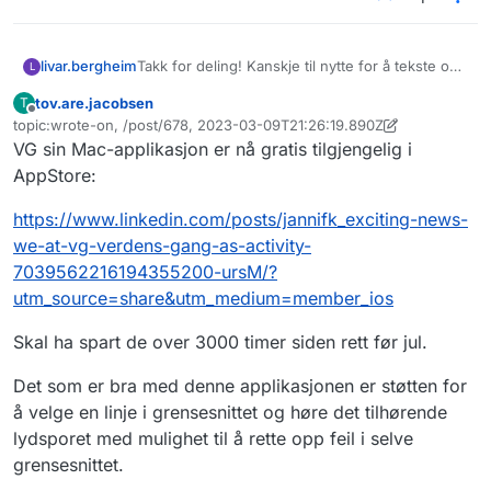
Takk for deling! Kanskje til nytte for å tekste og
livar.bergheim
L
legge ut fleire møter, webinarer og liknande.
tov.are.jacobsen
T
Skal tipse kollegaer internt i Digdir.
Såg artikkel i
Digi.no
om liknande arbeid ved
Frakoblet
topic:wrote-on, /post/678, 2023-03-09T21:26:19.890Z
Universitetet i Oslo (UiO).
Sist endret av tov.are.jacobsen
3. sep. 2023, 21:32
VG sin Mac-applikasjon er nå gratis tilgjengelig i
17.02.2023:
«Bygde tjeneste som sparer dem
Dei skryt av at dei utvikla dette på rekordtid fordi
for 20 millioner i året: − Dette er ny og
Whisper er gjort tilgjengeleg som open
AppStore:
sjokkerende teknologi»
(krev abonnement)
kjeldekode, og at tekstane som blir generert frå
Korleis er køyretida på dette når ein køyrer lokalt
lyd er på eit mykje høgare nivå enn med
på eiga maskin?
https://www.linkedin.com/posts/jannifk_exciting-news-
tidlegare løysingar, og handterer dialekter godt.
we-at-vg-verdens-gang-as-activity-
7039562216194355200-ursM/?
utm_source=share&utm_medium=member_ios
Skal ha spart de over 3000 timer siden rett før jul.
Det som er bra med denne applikasjonen er støtten for
å velge en linje i grensesnittet og høre det tilhørende
lydsporet med mulighet til å rette opp feil i selve
grensesnittet.