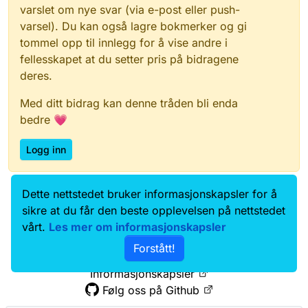
varslet om nye svar (via e-post eller push-
varsel). Du kan også lagre bokmerker og gi
tommel opp til innlegg for å vise andre i
fellesskapet at du setter pris på bidragene
deres.
Med ditt bidrag kan denne tråden bli enda
bedre 💗
Logg inn
Dette nettstedet bruker informasjonskapsler for å
Data.norge.no
Kontakt oss
sikre at du får den beste opplevelsen på nettstedet
Samtykke og brukervilkår
vårt.
Les mer om informasjonskapsler
Tilgjengelighetserklæring
Forstått!
Personvernerklæring
Informasjonskapsler
Følg oss på Github