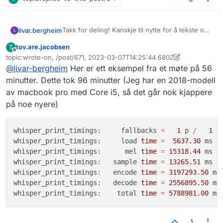
Takk for deling! Kanskje til nytte for å tekste og
livar.bergheim
L
legge ut fleire møter, webinarer og liknande.
tov.are.jacobsen
T
Skal tipse kollegaer internt i Digdir.
Såg artikkel i
Digi.no
om liknande arbeid ved
Frakoblet
topic:wrote-on, /post/671, 2023-03-07T14:25:44.680Z
Universitetet i Oslo (UiO).
Sist endret av tov.are.jacobsen
3. jul. 2023, 14:28
@
livar-bergheim
Her er ett eksempel fra et møte på 56
17.02.2023:
«Bygde tjeneste som sparer dem
Dei skryt av at dei utvikla dette på rekordtid fordi
for 20 millioner i året: − Dette er ny og
Whisper er gjort tilgjengeleg som open
minutter. Dette tok 96 minutter (Jeg har en 2018-modell
sjokkerende teknologi»
(krev abonnement)
kjeldekode, og at tekstane som blir generert frå
Korleis er køyretida på dette når ein køyrer lokalt
av macbook pro med Core i5, så det går nok kjappere
lyd er på eit mykje høgare nivå enn med
på eiga maskin?
på noe nyere)
tidlegare løysingar, og handterer dialekter godt.
whisper_print_timings:     fallbacks 
=
1
 p 
/
1
 h

whisper_print_timings:     load 
time
=
5637.30
 ms

whisper_print_timings:      mel 
time
=
15318.44
 ms

whisper_print_timings:   sample 
time
=
13265.51
 ms 
/
whisper_print_timings:   encode 
time
=
3197293.50
 ms
whisper_print_timings:   decode 
time
=
2556895.50
 ms
whisper_print_timings:    total 
time
=
5788981.00
1