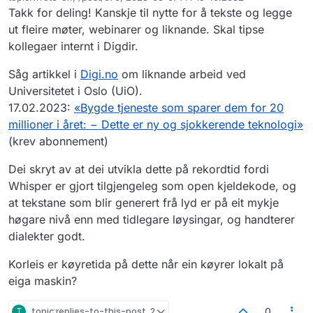
Sist endret av
Takk for deling! Kanskje til nytte for å tekste og legge
ut fleire møter, webinarer og liknande. Skal tipse
kollegaer internt i Digdir.
Såg artikkel i
Digi.no
om liknande arbeid ved
Universitetet i Oslo (UiO).
17.02.2023:
«Bygde tjeneste som sparer dem for 20
millioner i året: − Dette er ny og sjokkerende teknologi»
(krev abonnement)
Dei skryt av at dei utvikla dette på rekordtid fordi
Whisper er gjort tilgjengeleg som open kjeldekode, og
at tekstane som blir generert frå lyd er på eit mykje
høgare nivå enn med tidlegare løysingar, og handterer
dialekter godt.
Korleis er køyretida på dette når ein køyrer lokalt på
eiga maskin?
T
topic:replies-to-this-post, 2
0