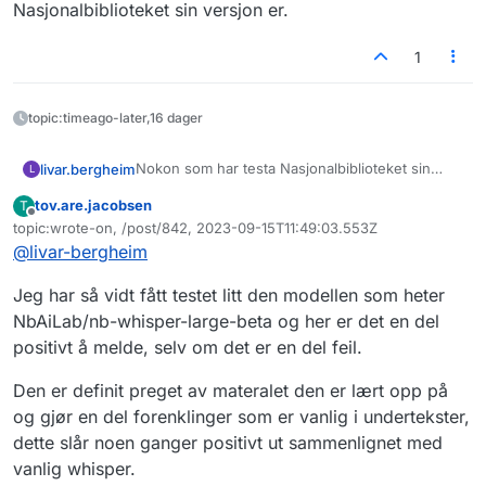
Nasjonalbiblioteket sin versjon er.
1
topic:timeago-later,16 dager
Nokon som har testa Nasjonalbiblioteket sin
livar.bergheim
L
Whisper-modell og kan dele erfaringar?
tov.are.jacobsen
T
«Knekker dialektkoden for språkmodeller»
Frakoblet
topic:wrote-on, /post/842, 2023-09-15T11:49:03.553Z
08.08.2023 Digi.no (abb.)
Sist endret av
@
livar-bergheim
Pressemelding frå Nasjonalbiblioteket
Testa vanleg Whisper på opptak av
Faglig arena
29.06.2023
for datadeling og informasjonsforvaltning
Jeg har så vidt fått testet litt den modellen som heter
Modellen delt på HuggingFace
tidlegare i år og det var vel mange feil, sjølv om
det var veldig bra. Blant dei meir fornøyelege
NbAiLab/nb-whisper-large-beta og her er det en del
feila: «enhetsregisteret» --> «eneste
positivt å melde, selv om det er en del feil.
registeret». Spent på kor mykje betre
Nasjonalbiblioteket sin versjon er.
Den er definit preget av materalet den er lært opp på
og gjør en del forenklinger som er vanlig i undertekster,
dette slår noen ganger positivt ut sammenlignet med
vanlig whisper.