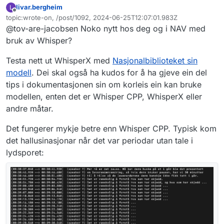
livar.bergheim
L
Frakoblet
topic:wrote-on, /post/1092, 2024-06-25T12:07:01.983Z
Sist endret av
@tov-are-jacobsen Noko nytt hos deg og i NAV med
bruk av Whisper?
Testa nett ut WhisperX med
Nasjonalbiblioteket sin
modell
. Dei skal også ha kudos for å ha gjeve ein del
tips i dokumentasjonen sin om korleis ein kan bruke
modellen, enten det er Whisper CPP, WhisperX eller
andre måtar.
Det fungerer mykje betre enn Whisper CPP. Typisk kom
det hallusinasjonar når det var periodar utan tale i
lydsporet: