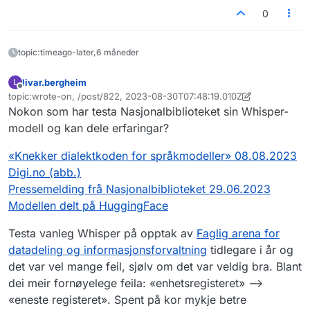
0
topic:timeago-later,6 måneder
livar.bergheim
L
Frakoblet
topic:wrote-on, /post/822, 2023-08-30T07:48:19.010Z
Sist endret av livar.bergheim
Nokon som har testa Nasjonalbiblioteket sin Whisper-
modell og kan dele erfaringar?
«Knekker dialektkoden for språkmodeller» 08.08.2023
Digi.no (abb.)
Pressemelding frå Nasjonalbiblioteket 29.06.2023
Modellen delt på HuggingFace
Testa vanleg Whisper på opptak av
Faglig arena for
datadeling og informasjonsforvaltning
tidlegare i år og
det var vel mange feil, sjølv om det var veldig bra. Blant
dei meir fornøyelege feila: «enhetsregisteret» -->
«eneste registeret». Spent på kor mykje betre