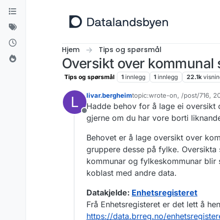
Hopp til innhold
Hjem
Tips og spørsmål
Oversikt over kommunal 
Tips og spørsmål
1
innlegg
1
innlegg
22.1k
visni
livar.bergheim
topic:wrote-on, /post/716,
L
Sist endret av livar.bergheim
Hadde behov for å lage ei oversikt 
Frakoblet
gjerne om du har vore borti liknande 
Behovet er å lage oversikt over 
gruppere desse på fylke. Oversikta 
kommunar og fylkeskommunar blir sl
koblast med andre data.
Datakjelde:
Enhetsregisteret
Frå Enhetsregisteret er det lett å 
https://data.brreg.no/enhetsregist