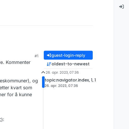
guest-login-reply
#1
dre. Kommenter
oldest-to-newest
26. apr. 2023, 07:36
topic:navigator.index, 1, 1
keskommuner), og
26. apr. 2023, 07:36
etter kvart som
er for å kunne
):