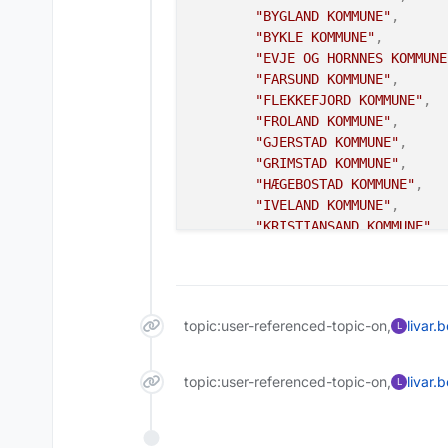
"BYGLAND KOMMUNE"
,
"BYKLE KOMMUNE"
,
"EVJE OG HORNNES KOMMUNE
"FARSUND KOMMUNE"
,
"FLEKKEFJORD KOMMUNE"
,
"FROLAND KOMMUNE"
,
"GJERSTAD KOMMUNE"
,
"GRIMSTAD KOMMUNE"
,
"HÆGEBOSTAD KOMMUNE"
,
"IVELAND KOMMUNE"
,
"KRISTIANSAND KOMMUNE"
,
"KVINESDAL KOMMUNE"
,
"LILLESAND KOMMUNE"
,
"LINDESNES KOMMUNE"
,
"LYNGDAL KOMMUNE"
,
topic:user-referenced-topic-on,
livar.
L
"RISØR KOMMUNE"
,
"SIRDAL KOMMUNE"
,
"TVEDESTRAND KOMMUNE"
,
topic:user-referenced-topic-on,
livar.
L
"VALLE KOMMUNE"
,
"VEGÅRSHEI KOMMUNE"
,
"VENNESLA KOMMUNE"
,