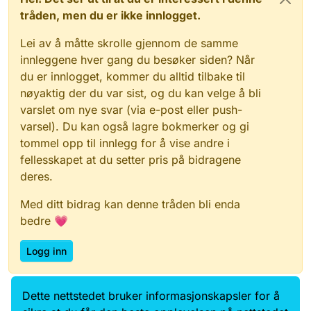
Kystverket som kjenner prosjektet vårt.
du har rettigheter i Altinn på vegne av din
tråden, men du er ikke innlogget.
organisasjon.
Lei av å måtte skrolle gjennom de samme
innleggene hver gang du besøker siden? Når
du er innlogget, kommer du alltid tilbake til
nøyaktig der du var sist, og du kan velge å bli
varslet om nye svar (via e-post eller push-
varsel). Du kan også lagre bokmerker og gi
tommel opp til innlegg for å vise andre i
fellesskapet at du setter pris på bidragene
deres.
Med ditt bidrag kan denne tråden bli enda
bedre 💗
Logg inn
Dette nettstedet bruker informasjonskapsler for å
Data.norge.no
Kontakt oss