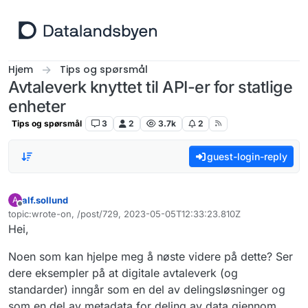
Hopp til innhold
Hjem
Tips og spørsmål
Avtaleverk knyttet til API-er for statlige
enheter
Tips og spørsmål
3
2
3.7k
2
guest-login-reply
alf.sollund
A
Frakoblet
topic:wrote-on, /post/729, 2023-05-05T12:33:23.810Z
Sist endret av
Hei,
Noen som kan hjelpe meg å nøste videre på dette? Ser
dere eksempler på at digitale avtaleverk (og
standarder) inngår som en del av delingsløsninger og
som en del av metadata for deling av data gjennom