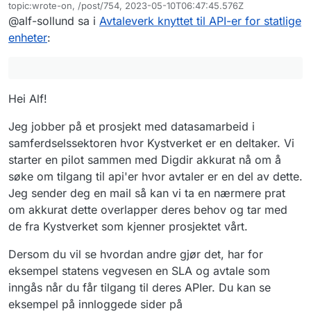
Frakoblet
topic:wrote-on, /post/754, 2023-05-10T06:47:45.576Z
Sist endret av
@alf-sollund sa i
Avtaleverk knyttet til API-er for statlige
enheter
:
Hei Alf!
Jeg jobber på et prosjekt med datasamarbeid i
samferdselssektoren hvor Kystverket er en deltaker. Vi
starter en pilot sammen med Digdir akkurat nå om å
søke om tilgang til api'er hvor avtaler er en del av dette.
Jeg sender deg en mail så kan vi ta en nærmere prat
om akkurat dette overlapper deres behov og tar med
de fra Kystverket som kjenner prosjektet vårt.
Dersom du vil se hvordan andre gjør det, har for
eksempel statens vegvesen en SLA og avtale som
inngås når du får tilgang til deres APIer. Du kan se
eksempel på innloggede sider på