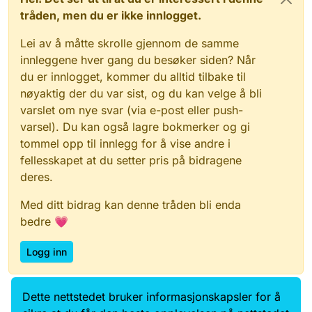
Kystverket som kjenner prosjektet vårt.
du har rettigheter i Altinn på vegne av din
tråden, men du er ikke innlogget.
organisasjon.
Lei av å måtte skrolle gjennom de samme
innleggene hver gang du besøker siden? Når
du er innlogget, kommer du alltid tilbake til
nøyaktig der du var sist, og du kan velge å bli
varslet om nye svar (via e-post eller push-
varsel). Du kan også lagre bokmerker og gi
tommel opp til innlegg for å vise andre i
fellesskapet at du setter pris på bidragene
deres.
Med ditt bidrag kan denne tråden bli enda
bedre 💗
Logg inn
Dette nettstedet bruker informasjonskapsler for å
Data.norge.no
Kontakt oss