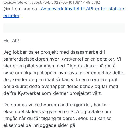
Frakoblet
topic:wrote-on, /post/754, 2023-05-10T06:47:45.576Z
Sist endret av
@alf-sollund sa i
Avtaleverk knyttet til API-er for statlige
enheter
:
Hei Alf!
Jeg jobber på et prosjekt med datasamarbeid i
samferdselssektoren hvor Kystverket er en deltaker. Vi
starter en pilot sammen med Digdir akkurat nå om å
søke om tilgang til api'er hvor avtaler er en del av dette.
Jeg sender deg en mail så kan vi ta en nærmere prat
om akkurat dette overlapper deres behov og tar med
de fra Kystverket som kjenner prosjektet vårt.
Dersom du vil se hvordan andre gjør det, har for
eksempel statens vegvesen en SLA og avtale som
inngås når du får tilgang til deres APIer. Du kan se
eksempel på innloggede sider på