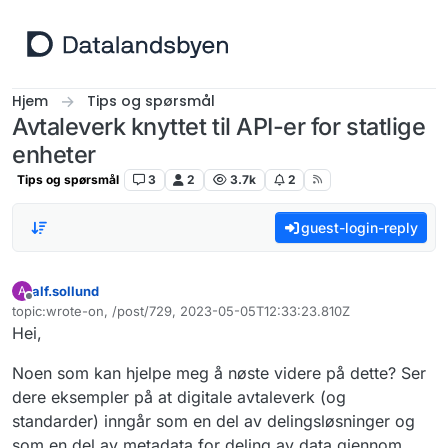
Hopp til innhold
Hjem
Tips og spørsmål
Avtaleverk knyttet til API-er for statlige
enheter
Tips og spørsmål
3
2
3.7k
2
guest-login-reply
alf.sollund
A
Frakoblet
topic:wrote-on, /post/729, 2023-05-05T12:33:23.810Z
Sist endret av
Hei,
Noen som kan hjelpe meg å nøste videre på dette? Ser
dere eksempler på at digitale avtaleverk (og
standarder) inngår som en del av delingsløsninger og
som en del av metadata for deling av data gjennom