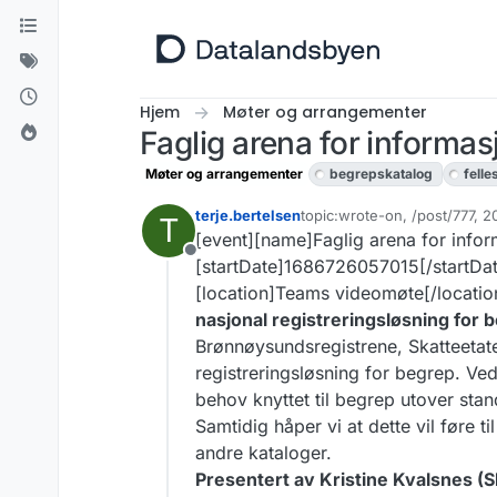
Hopp til innhold
Hjem
Møter og arrangementer
Faglig arena for informa
Møter og arrangementer
begrepskatalog
felle
terje.bertelsen
topic:wrote-on, /post/777, 
T
Sist endret av terje.bertelse
[event][name]Faglig arena for infor
Frakoblet
[startDate]1686726057015[/startDa
[location]Teams videomøte[/location
nasjonal registreringsløsning for 
Brønnøysundsregistrene, Skatteetate
registreringsløsning for begrep. Ved
behov knyttet til begrep utover sta
Samtidig håper vi at dette vil føre til
andre kataloger.
Presentert av Kristine Kvalsnes (S