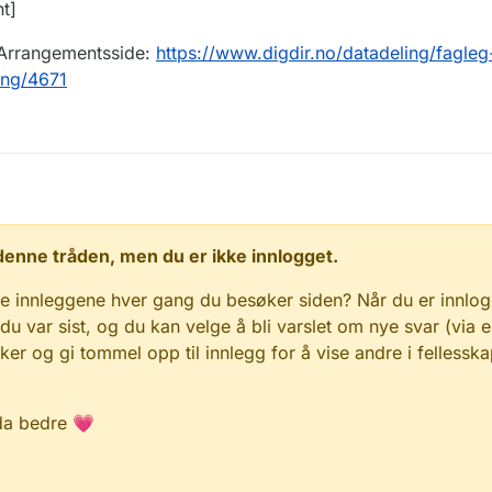
t]
 Arrangementsside:
https://www.digdir.no/datadeling/fagleg
ing/4671
 i denne tråden, men du er ikke innlogget.
e innleggene hver gang du besøker siden? Når du er innlog
 du var sist, og du kan velge å bli varslet om nye svar (via e
r og gi tommel opp til innlegg for å vise andre i fellesska
da bedre 💗