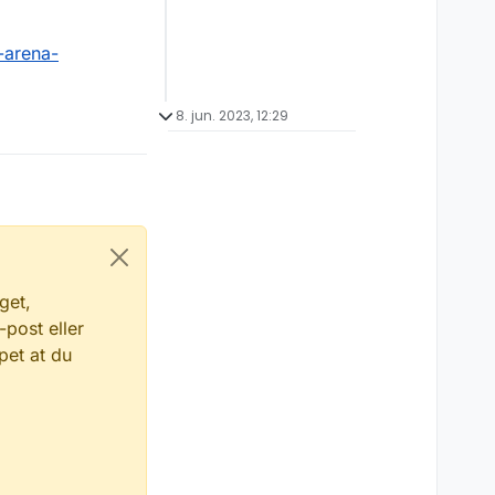
-arena-
8. jun. 2023, 12:29
get,
-post eller
pet at du