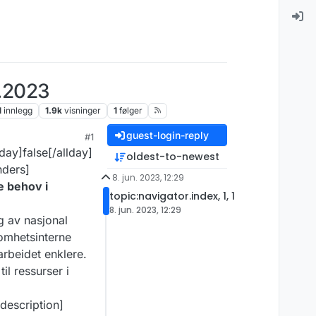
6.2023
1
innlegg
1.9k
visninger
1
følger
guest-login-reply
#1
day]false[/allday]
oldest-to-newest
nders]
8. jun. 2023, 12:29
e behov i
topic:navigator.index, 1, 1
8. jun. 2023, 12:29
g av nasjonal
somhetsinterne
arbeidet enklere.
til ressurser i
/description]