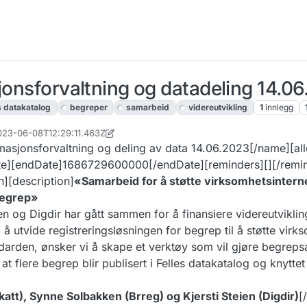
sjonsforvaltning og datadeling 14.0
s datakatalog
begreper
samarbeid
videreutvikling
1
innlegg
2023-06-08T12:29:11.463Z
n
6. sep. 2023, 06:59
masjonsforvaltning og deling av data 14.06.2023[/name][all
te][endDate]1686729600000[/endDate][reminders][][/remi
][description]
«Samarbeid for å støtte virksomhetsintern
begrep»
n og Digdir har gått sammen for å finansiere videreutviklin
 å utvide registreringsløsningen for begrep til å støtte virk
ndarden, ønsker vi å skape et verktøy som vil gjøre begreps
 at flere begrep blir publisert i Felles datakatalog og knyttet 
katt), Synne Solbakken (Brreg) og Kjersti Steien (Digdir)
[