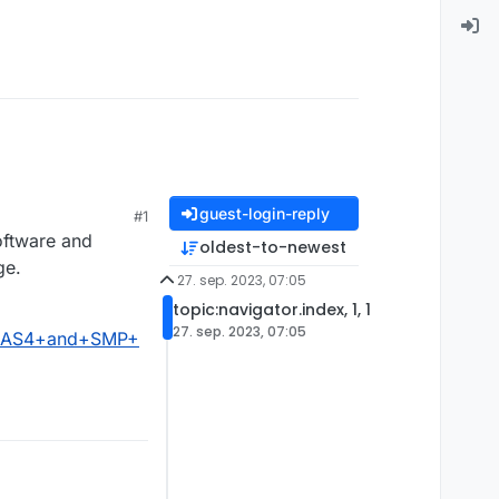
guest-login-reply
#1
software and
oldest-to-newest
ge.
27. sep. 2023, 07:05
topic:navigator.index, 1, 1
27. sep. 2023, 07:05
ry+AS4+and+SMP+