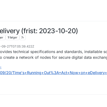
Delivery (frist: 2023-10-20)
ger
1
følger
23-09-27T07:05:39.422Z
rovides technical specifications and standards, installable 
 to create a network of nodes for secure digital data exchan
-
023/09/20/Time's+Running+Out%3A+Act+Now+on+eDelive