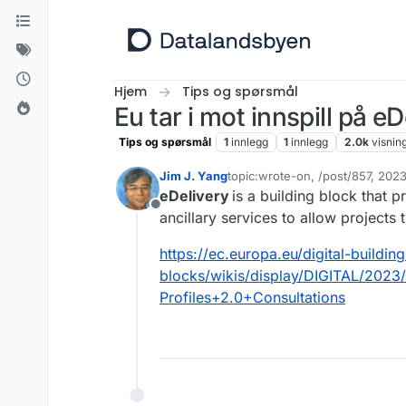
Hopp til innhold
Hjem
Tips og spørsmål
Eu tar i mot innspill på e
Tips og spørsmål
1
innlegg
1
innlegg
2.0k
visnin
Jim J. Yang
topic:wrote-on, /post/857, 20
Sist endret av
eDelivery
is a building block that p
Frakoblet
ancillary services to allow projects
https://ec.europa.eu/digital-building
blocks/wikis/display/DIGITAL/2
Profiles+2.0+Consultations