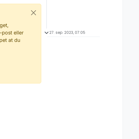
get,
-post eller
27. sep. 2023, 07:05
pet at du