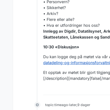
• Personvern?
• Sikkerhet?
• Arkiv?
• Flere eller alle?
• Hva er utfordringer hos oss?
Innlegg av Digdir, Datatilsynet, A
Skatteetaten, Lånekassen og San
10:30 «Diskusjon»
Du kan logge deg på møtet via vår
datadeling-og-informasjonsforvaltn
Et opptak av møtet blir gjort tilgjenge
[/description][mandatory]false[/ma
topic:timeago-later,9 dager