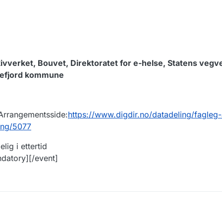
rkivverket, Bouvet, Direktoratet for e-helse, Statens veg
defjord kommune
 Arrangementsside:
https://www.digdir.no/datadeling/fagleg
ing/5077
lig i ettertid
ndatory][/event]