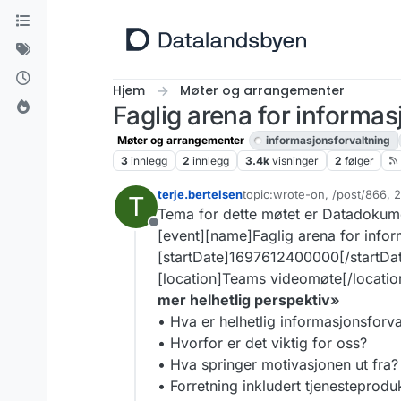
Hopp til innhold
Hjem
Møter og arrangementer
Faglig arena for informas
Møter og arrangementer
informasjonsforvaltning
3
innlegg
2
innlegg
3.4k
visninger
2
følger
terje.bertelsen
topic:wrote-on, /post/866, 
T
Sist endret av terje.bertelse
Tema for dette møtet er Datadokumen
Frakoblet
[event][name]Faglig arena for infor
[startDate]1697612400000[/startDa
[location]Teams videomøte[/location
mer helhetlig perspektiv»
• Hva er helhetlig informasjonsforva
• Hvorfor er det viktig for oss?
• Hva springer motivasjonen ut fra?
• Forretning inkludert tjenesteprod