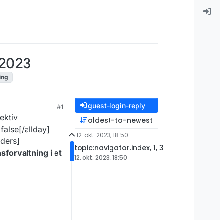
.2023
ing
guest-login-reply
#1
ektiv
oldest-to-newest
false[/allday]
12. okt. 2023, 18:50
ders]
topic:navigator.index, 1, 3
forvaltning i et
12. okt. 2023, 18:50