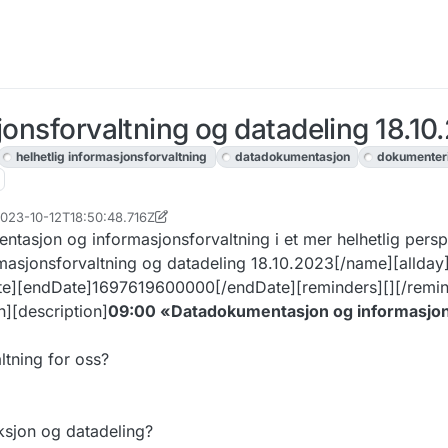
jonsforvaltning og datadeling 18.10
helhetlig informasjonsforvaltning
datadokumentasjon
dokumenter
2023-10-12T18:50:48.716Z
n
tasjon og informasjonsforvaltning i et mer helhetlig persp
masjonsforvaltning og datadeling 18.10.2023[/name][allday]
te][endDate]1697619600000[/endDate][reminders][][/remin
][description]
09:00 «Datadokumentasjon og informasjons
ltning for oss?
uksjon og datadeling?