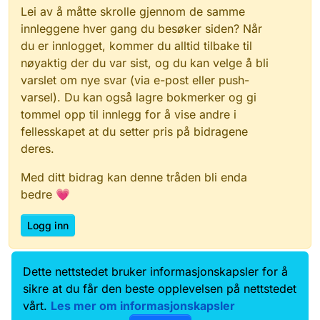
Lei av å måtte skrolle gjennom de samme
innleggene hver gang du besøker siden? Når
du er innlogget, kommer du alltid tilbake til
nøyaktig der du var sist, og du kan velge å bli
varslet om nye svar (via e-post eller push-
varsel). Du kan også lagre bokmerker og gi
tommel opp til innlegg for å vise andre i
fellesskapet at du setter pris på bidragene
deres.
Med ditt bidrag kan denne tråden bli enda
bedre 💗
Logg inn
Dette nettstedet bruker informasjonskapsler for å
Data.norge.no
Kontakt oss
sikre at du får den beste opplevelsen på nettstedet
Samtykke og brukervilkår
vårt.
Les mer om informasjonskapsler