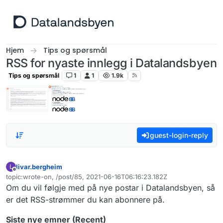
Hopp til innhold
Hjem
Tips og spørsmål
RSS for nyaste innlegg i Datalandsbyen
Tips og spørsmål
1
1
1.9k
guest-login-reply
livar.bergheim
L
Frakoblet
topic:wrote-on, /post/85, 2021-06-16T06:16:23.182Z
Sist endret av
Om du vil følgje med på nye postar i Datalandsbyen, så
er det RSS-strømmer du kan abonnere på.
Siste nye emner (Recent)