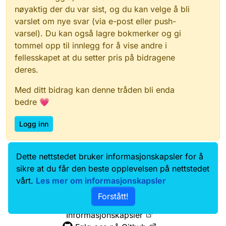
nøyaktig der du var sist, og du kan velge å bli
varslet om nye svar (via e-post eller push-
varsel). Du kan også lagre bokmerker og gi
tommel opp til innlegg for å vise andre i
fellesskapet at du setter pris på bidragene
deres.
Med ditt bidrag kan denne tråden bli enda
bedre 💗
Logg inn
Dette nettstedet bruker informasjonskapsler for å
Data.norge.no
Kontakt oss
sikre at du får den beste opplevelsen på nettstedet
Samtykke og brukervilkår
vårt.
Les mer om informasjonskapsler
Tilgjengelighetserklæring
Forstått!
Personvernerklæring
Informasjonskapsler