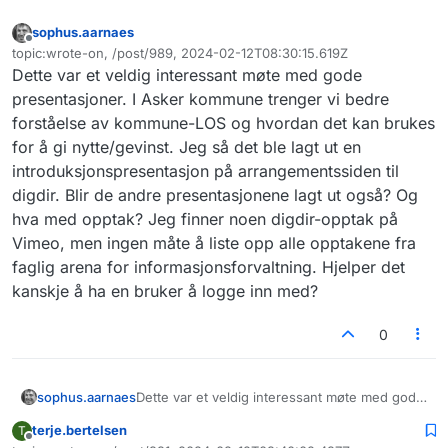
sophus.aarnaes
Frakoblet
topic:wrote-on, /post/989, 2024-02-12T08:30:15.619Z
Sist endret av
Dette var et veldig interessant møte med gode
presentasjoner. I Asker kommune trenger vi bedre
forståelse av kommune-LOS og hvordan det kan brukes
for å gi nytte/gevinst. Jeg så det ble lagt ut en
introduksjonspresentasjon på arrangementssiden til
digdir. Blir de andre presentasjonene lagt ut også? Og
hva med opptak? Jeg finner noen digdir-opptak på
Vimeo, men ingen måte å liste opp alle opptakene fra
faglig arena for informasjonsforvaltning. Hjelper det
kanskje å ha en bruker å logge inn med?
0
sophus.aarnaes
Dette var et veldig interessant møte med gode
presentasjoner. I Asker kommune trenger vi
terje.bertelsen
T
bedre forståelse av kommune-LOS og
Frakoblet