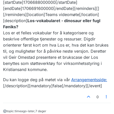
[startDate]1706688000000[/startDate]
[endDate]1706691600000[/endDate][reminders][]
[/reminders][location]Teams videomøte[/location]
[description]
Los-vokabularet - dinosaur eller fugl
Føniks?
Los er et felles vokabular for å kategorisere og
beskrive offentlige tjenester og ressurser. Digdir
orienterer først kort om hva Los er, hva det kan brukes
til, og muligheter for å påvirke neste versjon. Deretter
vil Geir Omestad presentere et brukscase der Los
benyttes som støtteverktøy for virksomhetsstyring i
Kristiansand kommune.
Du kan logge deg på møtet via vår
Arrangementsside:
[/description][mandatory]false[/mandatory][/event]
0
topic:timeago-later,7 dager