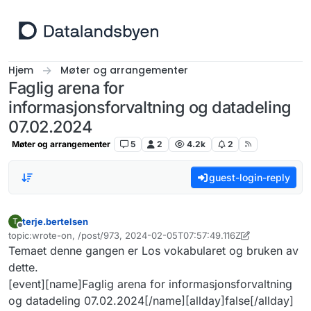
Hopp til innhold
Hjem
Møter og arrangementer
Faglig arena for
informasjonsforvaltning og datadeling
07.02.2024
Møter og arrangementer
5
2
4.2k
2
guest-login-reply
terje.bertelsen
T
Frakoblet
topic:wrote-on, /post/973, 2024-02-05T07:57:49.116Z
Sist endret av terje.bertelsen
2. mai 2024, 08:17
Temaet denne gangen er Los vokabularet og bruken av
dette.
[event][name]Faglig arena for informasjonsforvaltning
og datadeling 07.02.2024[/name][allday]false[/allday]