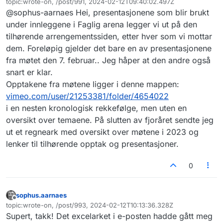
topic:wrote-on, /post/991, 2024-02-12T09:40:02.497Z
hvordan det kan brukes for å gi nytte/gevinst.
Sist endret av
@sophus-aarnaes Hei, presentasjonene som blir brukt
Jeg så det ble lagt ut en
introduksjonspresentasjon på
under innleggene i Faglig arena legger vi ut på den
arrangementssiden til digdir. Blir de andre
tilhørende arrengementssiden, etter hver som vi mottar
presentasjonene lagt ut også? Og hva med
dem. Foreløpig gjelder det bare en av presentasjonene
opptak? Jeg finner noen digdir-opptak på
fra møtet den 7. februar.. Jeg håper at den andre også
Vimeo, men ingen måte å liste opp alle
opptakene fra faglig arena for
snart er klar.
informasjonsforvaltning. Hjelper det kanskje å
Opptakene fra møtene ligger i denne mappen:
ha en bruker å logge inn med?
vimeo.com/user/21253381/folder/4654022
i en nesten kronologisk rekkefølge, men uten en
oversikt over temaene. På slutten av fjoråret sendte jeg
ut et regneark med oversikt over møtene i 2023 og
lenker til tilhørende opptak og presentasjoner.
0
sophus.aarnaes
Frakoblet
topic:wrote-on, /post/993, 2024-02-12T10:13:36.328Z
Sist endret av
Supert, takk! Det excelarket i e-posten hadde gått meg