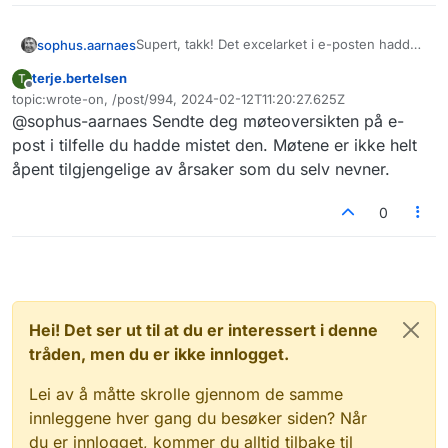
Supert, takk! Det excelarket i e-posten hadde
sophus.aarnaes
gått meg hus forbi. Linken til mappen fungerer
terje.bertelsen
T
også fint. Når jeg søker etter "Faglig arena"
Det ble mange intrikate spørsmål. De er drevet
Frakoblet
topic:wrote-on, /post/994, 2024-02-12T11:20:27.625Z
eller tilsvarende i Vimeo får jeg ikke treff på
av ønsket om at flere får glede av all den
Sist endret av
@sophus-aarnaes Sendte deg møteoversikten på e-
disse opptakene. Finnes det en måte å komme
supre kompetansen og erfaringen som deles i
seg frem til denne mappen eller opptakene
møtene. Jeg bruker ofte arrangementssidene
post i tilfelle du hadde mistet den. Møtene er ikke helt
som jeg kan dele med andre nybegynnere
som eksempel på hva åpenhet og smart
åpent tilgjengelige av årsaker som du selv nevner.
uten å måtte formidle linken til mappen hver
tilgjengeliggjøring av informasjon er
gang? Hva er grunnen til at linken til hvert
0
opptak ikke legges ut på arrangementssiden?
Jeg husker det var noen diskusjoner om
universell utforming (UU, teksting) og
passord, det har kanskje med det å gjøre?
Hei! Det ser ut til at du er interessert i denne
tråden, men du er ikke innlogget.
Lei av å måtte skrolle gjennom de samme
innleggene hver gang du besøker siden? Når
du er innlogget, kommer du alltid tilbake til