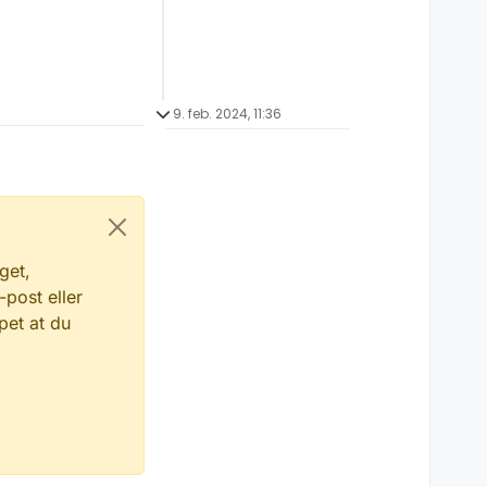
9. feb. 2024, 11:36
get,
-post eller
pet at du