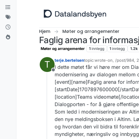
Hopp til innhold
Hjem
Møter og arrangementer
Faglig arena for informa
Møter og arrangementer
1
innlegg
1
innlegg
1.2k
terje.bertelsen
topic:wrote-on, /post/984,
T
Sist endret av terje.bertelse
I dette møtet får vi høre mer om Dia
Frakoblet
modernisering av dialogen mellom o
[event][name]Faglig arena for infor
[startDate]1707897600000[/startDa
[location]Teams videomøte[/location
Dialogporten - for å gjøre offentlige
Som ledd i moderniseringen av Altinn
den nye meldingsboksen i Altinn. Lø
og hvordan den vil bidra til forenk
myndigheter, næringsliv og innbygg