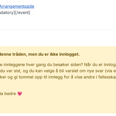
Arrangementsside
ndatory][/event]
 i denne tråden, men du er ikke innlogget.
e innleggene hver gang du besøker siden? Når du er innlog
 du var sist, og du kan velge å bli varslet om nye svar (via e
r og gi tommel opp til innlegg for å vise andre i fellesska
da bedre 💗