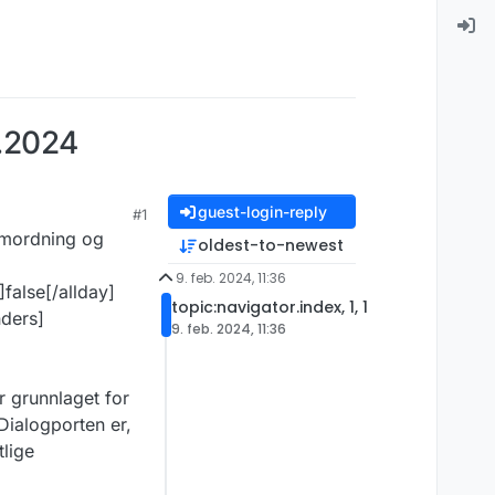
2.2024
guest-login-reply
#1
samordning og
oldest-to-newest
9. feb. 2024, 11:36
false[/allday]
topic:navigator.index, 1, 1
ders]
9. feb. 2024, 11:36
r grunnlaget for
Dialogporten er,
tlige