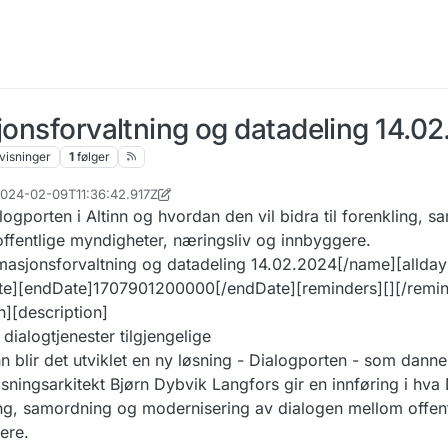
sjonsforvaltning og datadeling 14.0
visninger
1
følger
 2024-02-09T11:36:42.917Z
n
2. sep. 2024, 13:09
logporten i Altinn og hvordan den vil bidra til forenkling, 
ffentlige myndigheter, næringsliv og innbyggere.
masjonsforvaltning og datadeling 14.02.2024[/name][allday]
te][endDate]1707901200000[/endDate][reminders][][/remin
][description]
 dialogtjenester tilgjengelige
 blir det utviklet en ny løsning - Dialogporten - som danne
sningsarkitekt Bjørn Dybvik Langfors gir en innføring i hva 
ling, samordning og modernisering av dialogen mellom offen
ere.