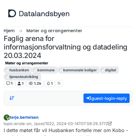
Hopp til innhold
Hjem
Møter og arrangementer
Faglig arena for
informasjonsforvaltning og datadeling
20.03.2024
Møter og arrangementer
husbanken
kommune
kommunale boliger
digital
tjenesteutvikling
1
1
1.2k
1
guest-login-reply
terje.bertelsen
T
Frakoblet
topic:wrote-on, /post/1022, 2024-03-14T07:59:29.377Z
Sist endret av terje.bertelsen
I dette møtet får vil Husbanken fortelle mer om Kobo -