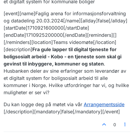
et digitalt system for kommunale boliger
[event][name]Faglig arena for informasjonsforvaltning
og datadeling 20.03.2024[/name][allday]false[/allday]
[startDate]1710921600000[/startDate]
[endDate]1710925200000[/endDate][reminders][]
[/reminders][location]Teams videomøte[/location]
[description]
Fra gule lapper til digital tjeneste for
boligsosialt arbeid - Kobo - en tjeneste som skal gi
gevinst til inbyggere, kommuner og staten
.
Husbanken deler av sine erfaringer som leverandør av
et digitalt system for boligsosialt arbeid til alle
kommuner i Norge. Hvilke utfordringer har vi, og hvilke
muligheter er ser vi?
Du kan logge deg på møtet via vår
Arrangementsside
[/description][mandatory]false[/mandatory][/event]
0