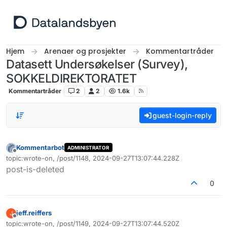
Hopp til innhold
Hjem
Arenaer og prosjekter
Kommentartråder
Datasett Undersøkelser (Survey),
SOKKELDIREKTORATET
Kommentartråder
2
2
1.6k
guest-login-reply
Kommentarbot
ADMINISTRATOR
Frakoblet
topic:wrote-on, /post/1148, 2024-09-27T13:07:44.228Z
Sist endret av
post-is-deleted
0
jeff.reiffers
J
Frakoblet
topic:wrote-on, /post/1149, 2024-09-27T13:07:44.520Z