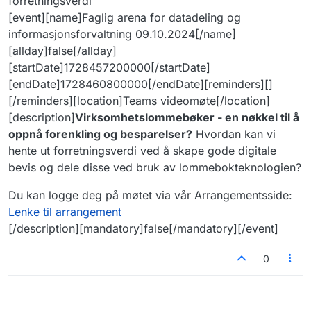
forretningsverdi
[event][name]Faglig arena for datadeling og
informasjonsforvaltning 09.10.2024[/name]
[allday]false[/allday]
[startDate]1728457200000[/startDate]
[endDate]1728460800000[/endDate][reminders][]
[/reminders][location]Teams videomøte[/location]
[description]
Virksomhetslommebøker - en nøkkel til å
oppnå forenkling og besparelser?
Hvordan kan vi
hente ut forretningsverdi ved å skape gode digitale
bevis og dele disse ved bruk av lommebokteknologien?
Du kan logge deg på møtet via vår Arrangementsside:
Lenke til arrangement
[/description][mandatory]false[/mandatory][/event]
0