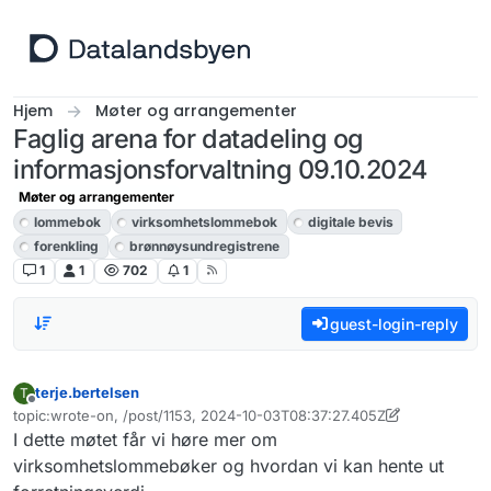
Hopp til innhold
Hjem
Møter og arrangementer
Faglig arena for datadeling og
informasjonsforvaltning 09.10.2024
Møter og arrangementer
lommebok
virksomhetslommebok
digitale bevis
forenkling
brønnøysundregistrene
1
1
702
1
guest-login-reply
terje.bertelsen
T
Frakoblet
topic:wrote-on, /post/1153, 2024-10-03T08:37:27.405Z
Sist endret av terje.bertelsen
10. mar. 2024, 12:11
I dette møtet får vi høre mer om
virksomhetslommebøker og hvordan vi kan hente ut