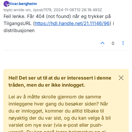
livar.bergheim
L
Frakoblet
topic:wrote-on, /post/1179, 2024-11-06T12:26:19.493Z
Sist endret av
Feil lenke. Får 404 (not found) når eg trykker på
TilgangsURL (
https://hdl.handle.net/21.11146/96
) i
distribusjonen
0
Hei! Det ser ut til at du er interessert i denne
tråden, men du er ikke innlogget.
Lei av å måtte skrolle gjennom de samme
innleggene hver gang du besøker siden? Når
du er innlogget, kommer du alltid tilbake til
nøyaktig der du var sist, og du kan velge å bli
varslet om nye svar (via e-post eller push-
varsel). Du kan også lagre bokmerker og gi