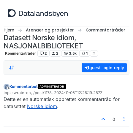
Hopp til innhold
Hjem
Arenaer og prosjekter
Kommentartråder
Datasett Norske idiom,
NASJONALBIBLIOTEKET
Kommentartråder
2
2
3.5k
1
guest-login-reply
Kommentarbot
ADMINISTRATOR
Frakoblet
topic:wrote-on, /post/1178, 2024-11-06T12:26:19.287Z
Sist endret av
Dette er en automatisk opprettet kommentartråd for
datasettet
Norske idiom
.
0