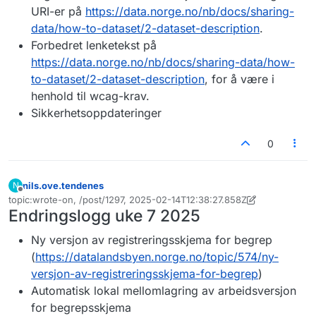
URI-er på
https://data.norge.no/nb/docs/sharing-
data/how-to-dataset/2-dataset-description
.
Forbedret lenketekst på
https://data.norge.no/nb/docs/sharing-data/how-
to-dataset/2-dataset-description
, for å være i
henhold til wcag-krav.
Sikkerhetsoppdateringer
0
nils.ove.tendenes
N
Frakoblet
topic:wrote-on, /post/1297, 2025-02-14T12:38:27.858Z
Sist endret av nils.ove.tendenes
Endringslogg uke 7 2025
Ny versjon av registreringsskjema for begrep
(
https://datalandsbyen.norge.no/topic/574/ny-
versjon-av-registreringsskjema-for-begrep
)
Automatisk lokal mellomlagring av arbeidsversjon
for begrepsskjema