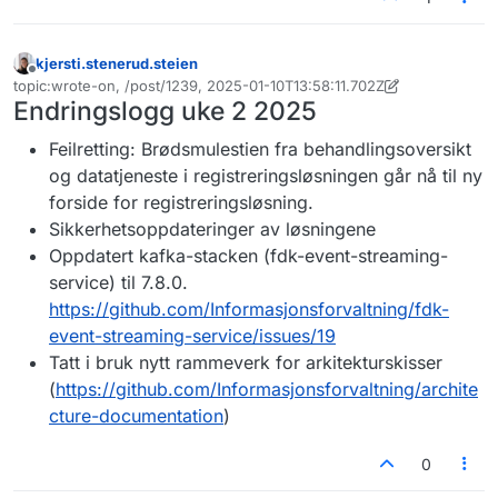
kjersti.stenerud.steien
Frakoblet
topic:wrote-on, /post/1239, 2025-01-10T13:58:11.702Z
Sist endret av kjersti.stenerud.steien
Endringslogg uke 2 2025
Feilretting: Brødsmulestien fra behandlingsoversikt
og datatjeneste i registreringsløsningen går nå til ny
forside for registreringsløsning.
Sikkerhetsoppdateringer av løsningene
Oppdatert kafka-stacken (fdk-event-streaming-
service) til 7.8.0.
https://github.com/Informasjonsforvaltning/fdk-
event-streaming-service/issues/19
Tatt i bruk nytt rammeverk for arkitekturskisser
(
https://github.com/Informasjonsforvaltning/archite
cture-documentation
)
0