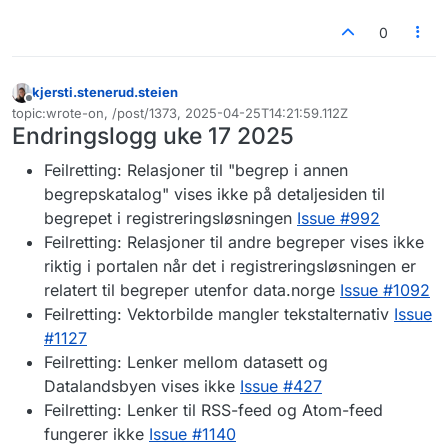
0
kjersti.stenerud.steien
Frakoblet
topic:wrote-on, /post/1373, 2025-04-25T14:21:59.112Z
Sist endret av
Endringslogg uke 17 2025
Feilretting: Relasjoner til "begrep i annen
begrepskatalog" vises ikke på detaljesiden til
begrepet i registreringsløsningen
Issue #992
Feilretting: Relasjoner til andre begreper vises ikke
riktig i portalen når det i registreringsløsningen er
relatert til begreper utenfor data.norge
Issue #1092
Feilretting: Vektorbilde mangler tekstalternativ
Issue
#1127
Feilretting: Lenker mellom datasett og
Datalandsbyen vises ikke
Issue #427
Feilretting: Lenker til RSS-feed og Atom-feed
fungerer ikke
Issue #1140