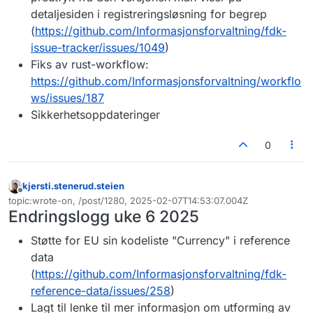
detaljesiden i registreringsløsning for begrep
(
https://github.com/Informasjonsforvaltning/fdk-
issue-tracker/issues/1049
)
Fiks av rust-workflow:
https://github.com/Informasjonsforvaltning/workflo
ws/issues/187
Sikkerhetsoppdateringer
0
kjersti.stenerud.steien
Frakoblet
topic:wrote-on, /post/1280, 2025-02-07T14:53:07.004Z
Sist endret av
Endringslogg uke 6 2025
Støtte for EU sin kodeliste "Currency" i reference
data
(
https://github.com/Informasjonsforvaltning/fdk-
reference-data/issues/258
)
Lagt til lenke til mer informasjon om utforming av