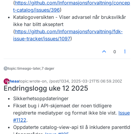
(
https://github.com/Informasjonsforvaltning/concep
t-catalog/issues/396
)
Katalogoversikten - Viser advarsel når bruksvilkår
ikke har blitt akseptert
(
https://github.com/Informasjonsforvaltning/fdk-
issue-tracker/issues/1097
)
0
topic:timeago-later,7 dager
heaa
topic:wrote-on, /post/1334, 2025-03-21T15:06:59.200Z
H
Sist endret av
Frakoblet
Endringslogg uke 12 2025
Sikkerhetsoppdateringer
Fikset bug i API-skjemaet der noen tidligere
registrerte mediatyper og format ikke ble vist.
Issue
#1122
.
Oppdaterte catalog-view-api til å inkludere parentId