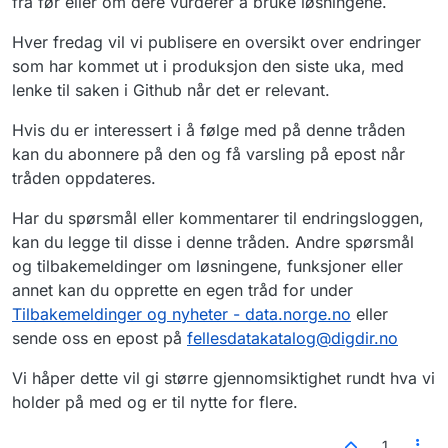
fra før eller om dere vurderer å bruke løsningene.
Hver fredag vil vi publisere en oversikt over endringer
som har kommet ut i produksjon den siste uka, med
lenke til saken i Github når det er relevant.
Hvis du er interessert i å følge med på denne tråden
kan du abonnere på den og få varsling på epost når
tråden oppdateres.
Har du spørsmål eller kommentarer til endringsloggen,
kan du legge til disse i denne tråden. Andre spørsmål
og tilbakemeldinger om løsningene, funksjoner eller
annet kan du opprette en egen tråd for under
Tilbakemeldinger og nyheter - data.norge.no
eller
sende oss en epost på
fellesdatakatalog@digdir.no
Vi håper dette vil gi større gjennomsiktighet rundt hva vi
holder på med og er til nytte for flere.
1