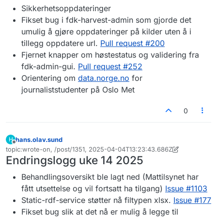
Sikkerhetsoppdateringer
Fikset bug i fdk-harvest-admin som gjorde det
umulig å gjøre oppdateringer på kilder uten å i
tillegg oppdatere url.
Pull request #200
Fjernet knapper om høstestatus og validering fra
fdk-admin-gui.
Pull request #252
Orientering om
data.norge.no
for
journaliststudenter på Oslo Met
0
hans.olav.sund
H
Frakoblet
topic:wrote-on, /post/1351, 2025-04-04T13:23:43.686Z
Sist endret av hans.olav.sund
4. apr. 2025, 13:24
Endringslogg uke 14 2025
Behandlingsoversikt ble lagt ned (Mattilsynet har
fått utsettelse og vil fortsatt ha tilgang)
Issue #1103
Static-rdf-service støtter nå filtypen xlsx.
Issue #177
Fikset bug slik at det nå er mulig å legge til