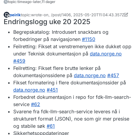
topic:timeago-later,11 dager
peirik
topic:wrote-on, /post/1406, 2025-05-20T11:04:43.357Z
Sist endret av peirik
Frakoblet
Endringslogg uke 20 2025
Begrepskatalog: Introdusert snackbars og
forbedringer på navigasjonen
#1150
Feilretting: Fikset at venstremenyen ikke dukket opp
under Teknisk dokumentasjon på
data.norge.no
#459
Feilretting: Fikset flere brutte lenker på
dokumentasjonssidene på
data.norge.no
#457
Fikset formatering i flere dokumentasjonssider på
data.norge.no
#451
Forbedret dokumentasjon i repo for fdk-llm-search-
service
#62
Svarene fra fdk-llm-search-service leveres nå i
strukturert format (JSON), noe som gir mer presise
og stabile søk
#61
Sikkerhetsoppdateringer