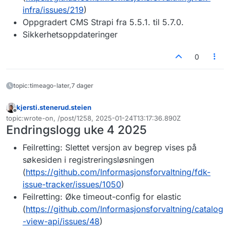
infra/issues/219
)
Oppgradert CMS Strapi fra 5.5.1. til 5.7.0.
Sikkerhetsoppdateringer
0
topic:timeago-later,7 dager
kjersti.stenerud.steien
Frakoblet
topic:wrote-on, /post/1258, 2025-01-24T13:17:36.890Z
Sist endret av
Endringslogg uke 4 2025
Feilretting: Slettet versjon av begrep vises på
søkesiden i registreringsløsningen
(
https://github.com/Informasjonsforvaltning/fdk-
issue-tracker/issues/1050
)
Feilretting: Øke timeout-config for elastic
(
https://github.com/Informasjonsforvaltning/catalog
-view-api/issues/48
)