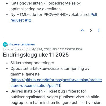
Katalogoversikten - Forbedret ytelse og
optimalisering av oversikten.
Ny HTML-side for PROV-AP-NO-vokabularet
Pull
request #12
0
nils.ove.tendenes
N
Frakoblet
topic:wrote-on, /post/1324, 2025-03-14T14:06:31.100Z
Sist endret av
Endringslogg uke 11 2025
Sikkerhetsoppdateringer
Oppdatert arkitektur-skisser etter fjerning av
gammel tjeneste
(
https://github.com/Informasjonsforvaltning/archite
cture-documentation/pull/11
)
Begrepskatalogen - Fikset bug i filteret for
publiseringstilstand, valget publisert viser nå alltid
begrep som har minst en tidligere publisert versjon