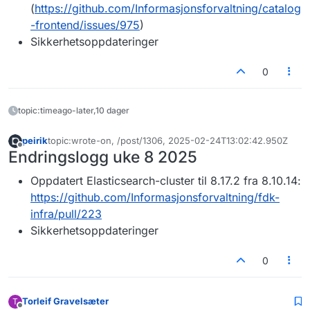
(
https://github.com/Informasjonsforvaltning/catalog
-frontend/issues/975
)
Sikkerhetsoppdateringer
0
topic:timeago-later,10 dager
peirik
topic:wrote-on, /post/1306, 2025-02-24T13:02:42.950Z
Sist endret av
Frakoblet
Endringslogg uke 8 2025
Oppdatert Elasticsearch-cluster til 8.17.2 fra 8.10.14:
https://github.com/Informasjonsforvaltning/fdk-
infra/pull/223
Sikkerhetsoppdateringer
0
Torleif Gravelsæter
T