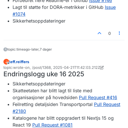
Forbedret flere Readme-er i Github
Issue #146
Lagt til støtte for DORA-metrikker i GitHub
Issue
#1074
Sikkerhetsoppdateringer
0
topic:timeago-later,7 dager
jeff.reiffers
J
Frakoblet
topic:wrote-on, /post/1368, 2025-04-21T11:42:03.212Z
Sist endret av jeff.reiffers
Endringslogg uke 16 2025
Sikkerhetsoppdateringer
Skatteetaten har blitt lagt til liste med
organisasjoner på hovedsiden
Pull Request #416
Feilretting detaljsiden Transportportal
Pull Request
#2180
Katalogene har blitt oppgradert til Nextjs 15 og
React 19
Pull Request #1081