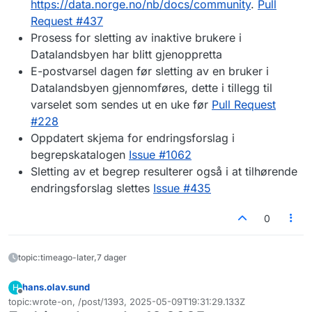
https://data.norge.no/nb/docs/community
.
Pull
Request #437
Prosess for sletting av inaktive brukere i
Datalandsbyen har blitt gjenoppretta
E-postvarsel dagen før sletting av en bruker i
Datalandsbyen gjennomføres, dette i tillegg til
varselet som sendes ut en uke før
Pull Request
#228
Oppdatert skjema for endringsforslag i
begrepskatalogen
Issue #1062
Sletting av et begrep resulterer også i at tilhørende
endringsforslag slettes
Issue #435
0
topic:timeago-later,7 dager
hans.olav.sund
H
Frakoblet
topic:wrote-on, /post/1393, 2025-05-09T19:31:29.133Z
Sist endret av