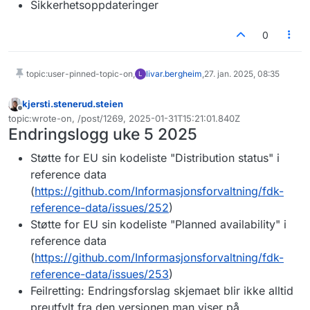
Sikkerhetsoppdateringer
0
topic:user-pinned-topic-on,
livar.bergheim
,
27. jan. 2025, 08:35
L
kjersti.stenerud.steien
Frakoblet
topic:wrote-on, /post/1269, 2025-01-31T15:21:01.840Z
Sist endret av
Endringslogg uke 5 2025
Støtte for EU sin kodeliste "Distribution status" i
reference data
(
https://github.com/Informasjonsforvaltning/fdk-
reference-data/issues/252
)
Støtte for EU sin kodeliste "Planned availability" i
reference data
(
https://github.com/Informasjonsforvaltning/fdk-
reference-data/issues/253
)
Feilretting: Endringsforslag skjemaet blir ikke alltid
preutfylt fra den versjonen man viser på