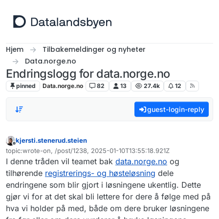
Hopp til innhold
Hjem
Tilbakemeldinger og nyheter
Data.norge.no
Endringslogg for data.norge.no
pinned
Data.norge.no
82
13
27.4k
12
guest-login-reply
kjersti.stenerud.steien
Frakoblet
topic:wrote-on, /post/1238, 2025-01-10T13:55:18.921Z
Sist endret av
I denne tråden vil teamet bak
data.norge.no
og
tilhørende
registrerings- og høsteløsning
dele
endringene som blir gjort i løsningene ukentlig. Dette
gjør vi for at det skal bli lettere for dere å følge med på
hva vi holder på med, både om dere bruker løsningene