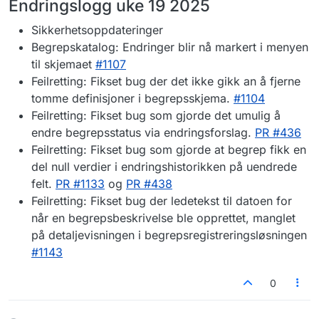
Endringslogg uke 19 2025
Sikkerhetsoppdateringer
Begrepskatalog: Endringer blir nå markert i menyen
til skjemaet
#1107
Feilretting: Fikset bug der det ikke gikk an å fjerne
tomme definisjoner i begrepsskjema.
#1104
Feilretting: Fikset bug som gjorde det umulig å
endre begrepsstatus via endringsforslag.
PR #436
Feilretting: Fikset bug som gjorde at begrep fikk en
del null verdier i endringshistorikken på uendrede
felt.
PR #1133
og
PR #438
Feilretting: Fikset bug der ledetekst til datoen for
når en begrepsbeskrivelse ble opprettet, manglet
på detaljevisningen i begrepsregistreringsløsningen
#1143
0