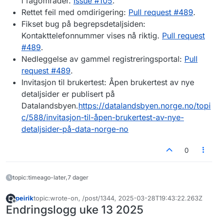
i fagområder.
Issue #105
.
Rettet feil med omdirigering:
Pull request #489
.
Fikset bug på begrepsdetaljsiden:
Kontakttelefonnummer vises nå riktig.
Pull request
#489
.
Nedleggelse av gammel registreringsportal:
Pull
request #489
.
Invitasjon til brukertest: Åpen brukertest av nye
detaljsider er publisert på
Datalandsbyen.
https://datalandsbyen.norge.no/topi
c/588/invitasjon-til-åpen-brukertest-av-nye-
detaljsider-på-data-norge-no
0
topic:timeago-later,7 dager
peirik
topic:wrote-on, /post/1344, 2025-03-28T19:43:22.263Z
Sist endret av
Frakoblet
Endringslogg uke 13 2025