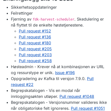
Sikkerhetsoppdateringer
Feilrettinger
Fjerning av
. Skedulering er
fdk-harvest-scheduler
nå flyttet til de enkelte høstetjenestene.
Pull request #152
Pull request #136
Pull request #180
Pull request #205
Pull request #203
Pull request #258
Høsteadmin - Krever nå at kombinasjonen av URL
og ressurstype er unik.
Issue #196
Oppgradering av Kafka til versjon 7.9.0.
Pull
request #22
Begrepskatalogen - Vis en modal når
innloggingsøkten utløper.
Pull request #1048
Begrepskatalogen - Versjonsnummer valideres ikke
når obligatoriske felt ignoreres.
Pull request #1051