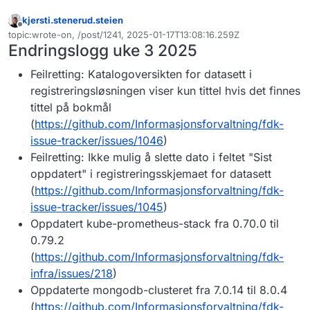
kjersti.stenerud.steien
Frakoblet
topic:wrote-on, /post/1241, 2025-01-17T13:08:16.259Z
Sist endret av
Endringslogg uke 3 2025
Feilretting: Katalogoversikten for datasett i
registreringsløsningen viser kun tittel hvis det finnes
tittel på bokmål
(
https://github.com/Informasjonsforvaltning/fdk-
issue-tracker/issues/1046
)
Feilretting: Ikke mulig å slette dato i feltet "Sist
oppdatert" i registreringsskjemaet for datasett
(
https://github.com/Informasjonsforvaltning/fdk-
issue-tracker/issues/1045
)
Oppdatert kube-prometheus-stack fra 0.70.0 til
0.79.2
(
https://github.com/Informasjonsforvaltning/fdk-
infra/issues/218
)
Oppdaterte mongodb-clusteret fra 7.0.14 til 8.0.4
(
https://github.com/Informasjonsforvaltning/fdk-