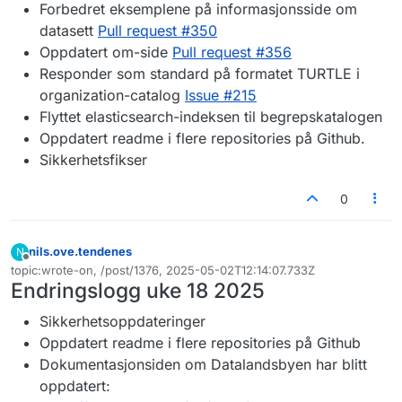
Forbedret eksemplene på informasjonsside om
datasett
Pull request #350
Oppdatert om-side
Pull request #356
Responder som standard på formatet TURTLE i
organization-catalog
Issue #215
Flyttet elasticsearch-indeksen til begrepskatalogen
Oppdatert readme i flere repositories på Github.
Sikkerhetsfikser
0
nils.ove.tendenes
N
Frakoblet
topic:wrote-on, /post/1376, 2025-05-02T12:14:07.733Z
Sist endret av
Endringslogg uke 18 2025
Sikkerhetsoppdateringer
Oppdatert readme i flere repositories på Github
Dokumentasjonsiden om Datalandsbyen har blitt
oppdatert: