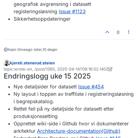
geografisk avgrensning i datasett
registeringsløsning
Issue #1123
Sikkerhetsoppdateringer
0
topic:timeago-later,10 dager
kjersti.stenerud.steien
Frakoblet
topic:wrote-on, /post/1365, 2025-04-14T09:16:02.140Z
Sist endret av kjersti.stenerud.steien
Endringslogg uke 15 2025
Nye detaljsider for datasett
Issue #454
Ny layout i toppen av treffliste i registreringsløsning
i begrepskatalog.
Rettet feil på ny detaljside for datasett etter
produksjonssetting
Opprettet wiki-side i Github hvor vi dokumenterer
arkitektur
Architecture-documentation(Github)