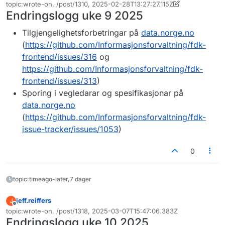
Frakoblet
topic:wrote-on, /post/1310, 2025-02-28T13:27:27.115Z
Sist endret av Torleif Gravelsæter
Endringslogg uke 9 2025
Tilgjengelighetsforbetringar på
data.norge.no
(
https://github.com/Informasjonsforvaltning/fdk-
frontend/issues/316
og
https://github.com/Informasjonsforvaltning/fdk-
frontend/issues/313
)
Sporing i vegledarar og spesifikasjonar på
data.norge.no
(
https://github.com/Informasjonsforvaltning/fdk-
issue-tracker/issues/1053
)
0
topic:timeago-later,7 dager
jeff.reiffers
J
Frakoblet
topic:wrote-on, /post/1318, 2025-03-07T15:47:06.383Z
Sist endret av
Endringslogg uke 10 2025