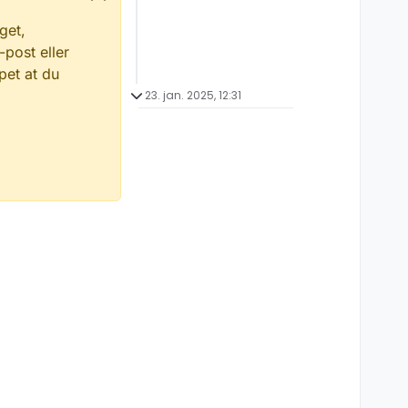
get,
-post eller
pet at du
23. jan. 2025, 12:31