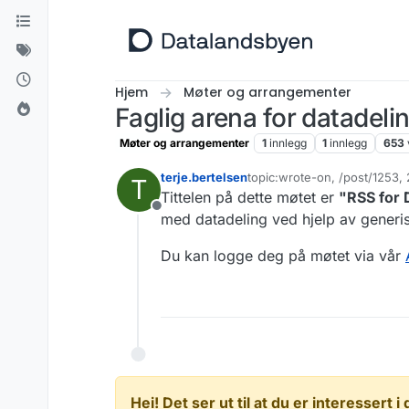
Hopp til innhold
Hjem
Møter og arrangementer
Faglig arena for datadel
Møter og arrangementer
1
innlegg
1
innlegg
653
terje.bertelsen
topic:wrote-on, /post/1253
T
Sist endret av terje.bertelse
Tittelen på dette møtet er
"RSS for 
Frakoblet
med datadeling ved hjelp av generi
Du kan logge deg på møtet via vår
Hei! Det ser ut til at du er interessert