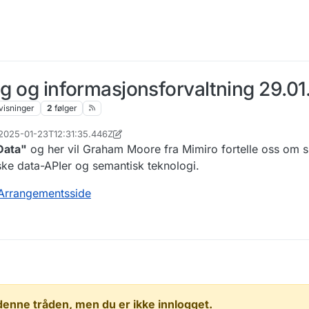
ing og informasjonsforvaltning 29.0
visninger
2
følger
, 2025-01-23T12:31:35.446Z
n
Data"
og her vil Graham Moore fra Mimiro fortelle oss om si
ske data-APIer og semantisk teknologi.
Arrangementsside
 i denne tråden, men du er ikke innlogget.