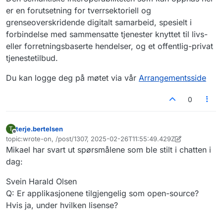
er en forutsetning for tverrsektoriell og
grenseoverskridende digitalt samarbeid, spesielt i
forbindelse med sammensatte tjenester knyttet til livs-
eller forretningsbaserte hendelser, og et offentlig-privat
tjenestetilbud.
Du kan logge deg på møtet via vår
Arrangementsside
0
terje.bertelsen
T
Frakoblet
topic:wrote-on, /post/1307, 2025-02-26T11:55:49.429Z
Sist endret av terje.bertelsen
Mikael har svart ut spørsmålene som ble stilt i chatten i
dag:
Svein Harald Olsen
Q: Er applikasjonene tilgjengelig som open-source?
Hvis ja, under hvilken lisense?