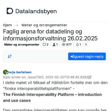
Hopp til innhold
Hjem
Møter og arrangementer
Faglig arena for datadeling og
informasjonsforvaltning 26.02.2025
Møter og arrangementer
2
1
977
1
guest-login-reply
terje.bertelsen
T
Frakoblet
topic:wrote-on, /post/1301, 2025-02-20T12:48:45.928Z
Sist endret av terje.bertelsen
I dette møtet vil Mikael af Hällström fortelle mer om den
"finske interoperabilitetsplattformen" -
The Finnish Interoperability Platform – introduction
and use cases
Den semantiske interoperabiliteten som kan oppnås her