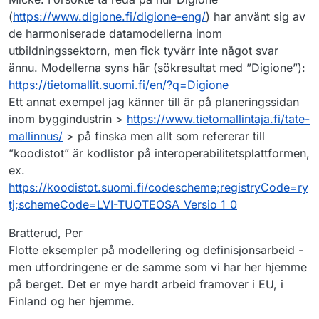
(
https://www.digione.fi/digione-eng/
) har använt sig av
de harmoniserade datamodellerna inom
utbildningssektorn, men fick tyvärr inte något svar
ännu. Modellerna syns här (sökresultat med ”Digione”):
https://tietomallit.suomi.fi/en/?q=Digione
Ett annat exempel jag känner till är på planeringssidan
inom byggindustrin >
https://www.tietomallintaja.fi/tate-
mallinnus/
> på finska men allt som refererar till
”koodistot” är kodlistor på interoperabilitetsplattformen,
ex.
https://koodistot.suomi.fi/codescheme;registryCode=ry
tj;schemeCode=LVI-TUOTEOSA_Versio_1_0
Bratterud, Per
Flotte eksempler på modellering og definisjonsarbeid -
men utfordringene er de samme som vi har her hjemme
på berget. Det er mye hardt arbeid framover i EU, i
Finland og her hjemme.