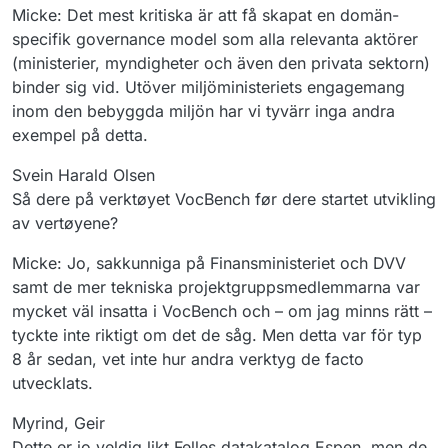
Micke: Det mest kritiska är att få skapat en domän-
specifik governance model som alla relevanta aktörer
(ministerier, myndigheter och även den privata sektorn)
binder sig vid. Utöver miljöministeriets engagemang
inom den bebyggda miljön har vi tyvärr inga andra
exempel på detta.
Svein Harald Olsen
Så dere på verktøyet VocBench før dere startet utvikling
av vertøyene?
Micke: Jo, sakkunniga på Finansministeriet och DVV
samt de mer tekniska projektgruppsmedlemmarna var
mycket väl insatta i VocBench och – om jag minns rätt –
tyckte inte riktigt om det de såg. Men detta var för typ
8 år sedan, vet inte hur andra verktyg de facto
utvecklats.
Myrind, Geir
Dette er jo veldig likt Felles datakatalog Espen, men de