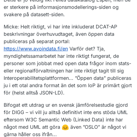
er sterkere på informasjonsmodellerings-siden og
svakere på datasett-siden.
Micke: Helt riktigt, vi har inte inkluderat DCAT-AP
beskrivningar överhuvudtaget, även öppen data
publiceras på separat portal:
https://www.avoindata.fi/en
Varför det? Tja,
myndighetssamarbetet har inte riktigt fungerat, de
personer som jobbat med open data frågor inom stats-
eller regionalförvaltningen har inte riktigt tagit till sig
Interoperabilitetsplattformen... ”Öppen data” publiceras
ju i ett otal andra format än det som IoP är primärt gjort
för (helst alltså JSON-LD).
Bifogat ett utdrag ur en svensk jämförelsestudie gjord
för DIGG – vi vill ju alltså definitivt inte ens stöda UML
eftersom W3C Semantic Web (Linked Data) inte har
något med UML att göra
även ”OSLO” är något vi
gärna håller oss ifrån...