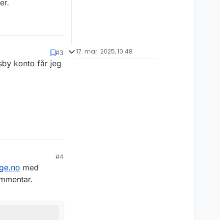
er.
17. mar. 2025, 10:48
#3
sby konto får jeg
#4
ge.no
med
ommentar.