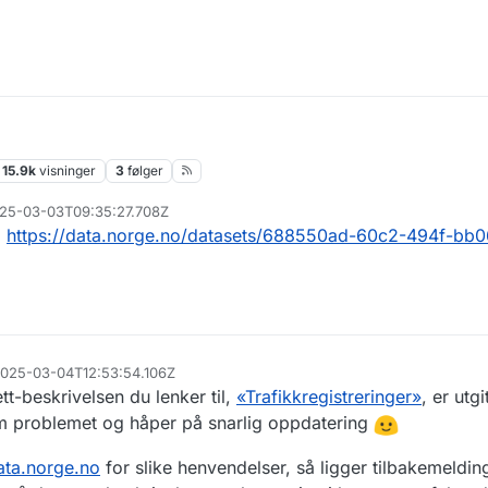
15.9k
visninger
3
følger
2025-03-03T09:35:27.708Z
;
https://data.norge.no/datasets/688550ad-60c2-494f-bb0
 2025-03-04T12:53:54.106Z
tt-beskrivelsen du lenker til,
«Trafikkregistreringer»
, er utg
m problemet og håper på snarlig oppdatering
ata.norge.no
for slike henvendelser, så ligger tilbakemeldin