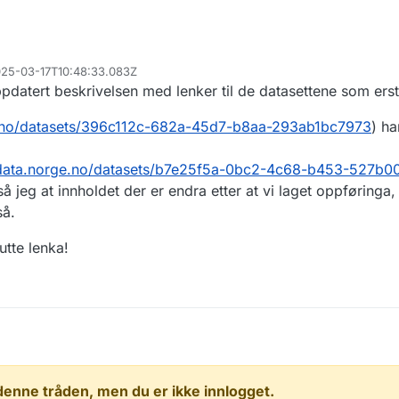
2025-03-17T10:48:33.083Z
oppdatert beskrivelsen med lenker til de datasettene som ers
e.no/datasets/396c112c-682a-45d7-b8aa-293ab1bc7973
) ha
/data.norge.no/datasets/b7e25f5a-0bc2-4c68-b453-527b0
å jeg at innholdet der er endra etter at vi laget oppføringa,
så.
utte lenka!
 i denne tråden, men du er ikke innlogget.