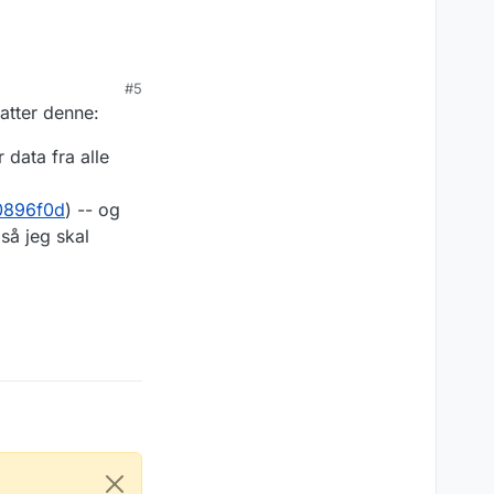
#5
tatter denne:
r data fra alle
0896f0d
) -- og
 så jeg skal