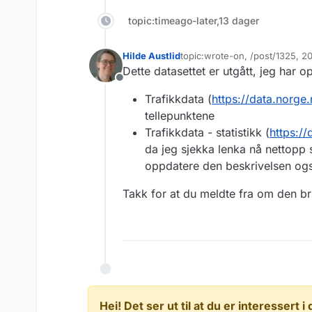
topic:timeago-later,13 dager
Hilde Austlid
topic:wrote-on, /post/1325, 
Sist endret av
Dette datasettet er utgått, jeg har 
Frakoblet
Trafikkdata (
https://data.norg
tellepunktene
Trafikkdata - statistikk (
https:/
da jeg sjekka lenka nå nettopp s
oppdatere den beskrivelsen og
Takk for at du meldte fra om den br
Hei! Det ser ut til at du er interessert