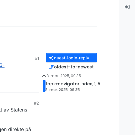
guest-login-reply
#1
6-
oldest-to-newest
3. mar. 2025, 09:35
topic:navigator.index, 1, 5
3. mar. 2025, 09:35
#2
itt av Statens
gen direkte på