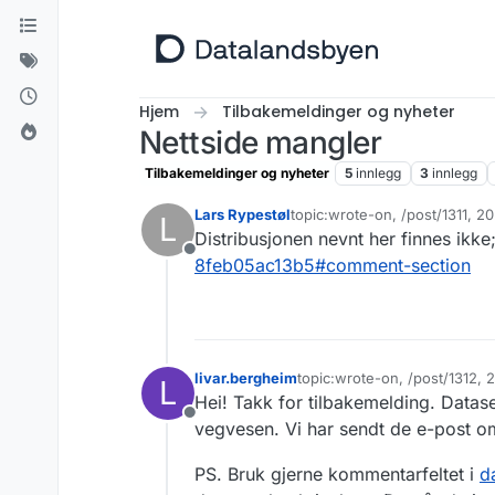
Hopp til innhold
Hjem
Tilbakemeldinger og nyheter
Nettside mangler
Tilbakemeldinger og nyheter
5
innlegg
3
innlegg
Lars Rypestøl
topic:wrote-on, /post/1311, 
L
Sist endret av
Distribusjonen nevnt her finnes ikke
Frakoblet
8feb05ac13b5#comment-section
livar.bergheim
topic:wrote-on, /post/1312,
L
Sist endret av
Hei! Takk for tilbakemelding. Datase
Frakoblet
vegvesen. Vi har sendt de e-post o
PS. Bruk gjerne kommentarfeltet i
d