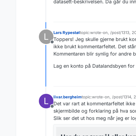
datasett-beskrivelsen. Da går du inn
Lars Rypestøl
topic:wrote-on, /post/1313, 
L
Sist endret av
Toppers! Jeg skulle gjerne brukt ko
Frakoblet
ikke brukt kommentarfeltet. Det står
Kommentaren blir synlig for andre 
Lag en konto på Datalandsbyen for
livar.bergheim
topic:wrote-on, /post/1314,
L
Sist endret av
Det var rart at kommentarfeltet ikke
Frakoblet
skjermbilde og forklaring på hva so
Slik ser det ut hos meg når jeg er l