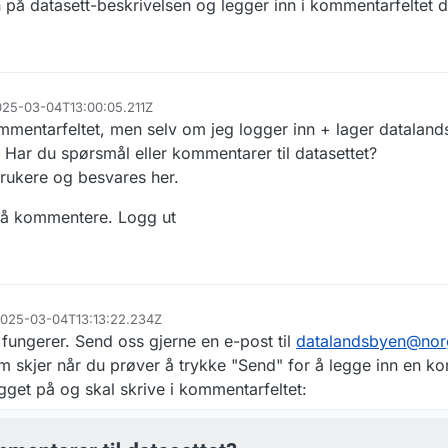
 på datasett-beskrivelsen og legger inn i kommentarfeltet d
2025-03-04T13:00:05.211Z
mmentarfeltet, men selv om jeg logger inn + lager dataland
 Har du spørsmål eller kommentarer til datasettet?
brukere og besvares her.
 å kommentere. Logg ut
 2025-03-04T13:13:22.234Z
 fungerer. Send oss gjerne en e-post til
datalandsbyen@nor
m skjer når du prøver å trykke "Send" for å legge inn en k
ogget på og skal skrive i kommentarfeltet: