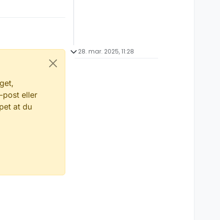
28. mar. 2025, 11:28
get,
-post eller
pet at du