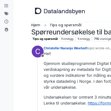
Hopp til innhold
Hjem
Tips og spørsmål
Spørreundersøkelse til 
Tips og spørsmål
1
innlegg
1
innlegg
715
visning
Christofer Naranjo Woxholt
topic:wrote-on
C
Sist endret av
Hei!
Frakoblet
Gjennom studieprogrammet Digital F
verdiskapning av metadata for Digit
og vurdere indikatorer for måling 
styrke datadeling i Norge. I den forb
vår undersøkelse.
Undersøkelsen tar omtrent 3 minutter
Lenke til undersøkelse:
https://fo