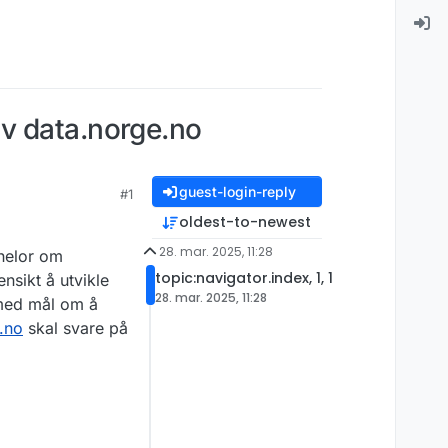
v data.norge.no
guest-login-reply
#1
oldest-to-newest
28. mar. 2025, 11:28
helor om
topic:navigator.index, 1, 1
nsikt å utvikle
28. mar. 2025, 11:28
med mål om å
.no
skal svare på