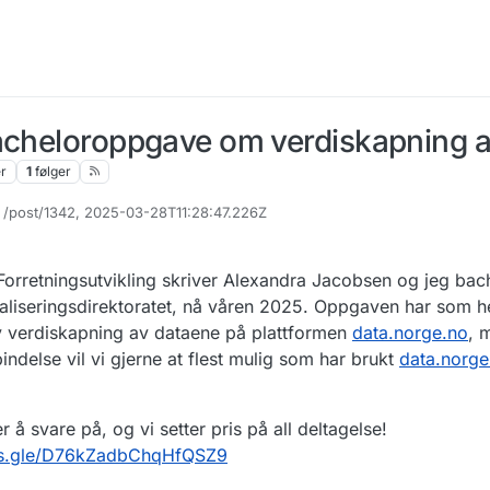
bacheloroppgave om verdiskapning a
er
1
følger
, /post/1342, 2025-03-28T11:28:47.226Z
orretningsutvikling skriver Alexandra Jacobsen og jeg bac
aliseringsdirektoratet, nå våren 2025. Oppgaven har som he
av verdiskapning av dataene på plattformen
data.norge.no
, 
indelse vil vi gjerne at flest mulig som har brukt
data.norge
 å svare på, og vi setter pris på all deltagelse!
rms.gle/D76kZadbChqHfQSZ9