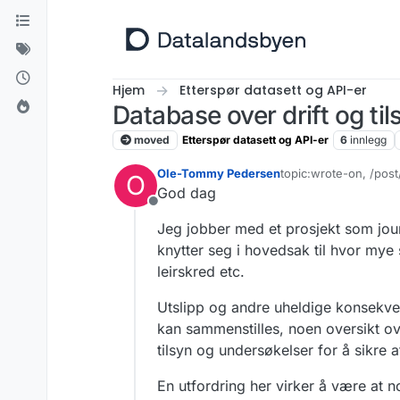
Hopp til innhold
Hjem
Etterspør datasett og API-er
Database over drift og ti
moved
Etterspør datasett og API-er
6
innlegg
Ole-Tommy Pedersen
topic:wrote-on, /pos
O
Sist endret av
God dag
Frakoblet
Jeg jobber med et prosjekt som jour
knytter seg i hovedsak til hvor mye 
leirskred etc.
Utslipp og andre uheldige konsekven
kan sammenstilles, noen oversikt ov
tilsyn og undersøkelser for å sikre a
En utfordring her virker å være at 