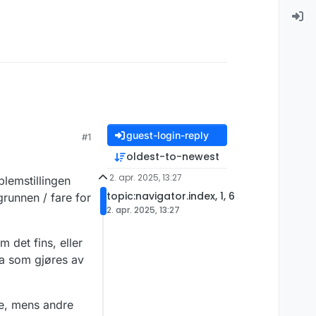
guest-login-reply
#1
oldest-to-newest
2. apr. 2025, 13:27
blemstillingen
topic:navigator.index, 1, 6
grunnen / fare for
2. apr. 2025, 13:27
 det fins, eller
va som gjøres av
ne, mens andre