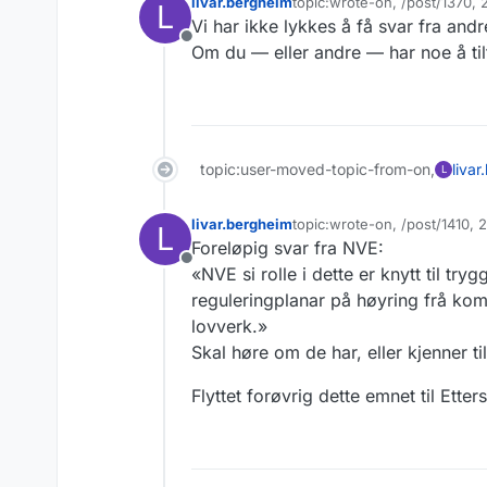
livar.bergheim
topic:wrote-on, /post/1370,
L
Sist endret av
Vi har ikke lykkes å få svar fra and
Frakoblet
Om du — eller andre — har noe å til
topic:user-moved-topic-from-on,
liva
L
livar.bergheim
topic:wrote-on, /post/1410,
L
Sist endret av livar.bergheim
Foreløpig svar fra NVE:
Frakoblet
«NVE si rolle i dette er knytt til tr
reguleringplanar på høyring frå komm
lovverk.»
Skal høre om de har, eller kjenner t
Flyttet forøvrig dette emnet til Ett