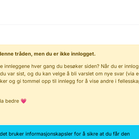
 i denne tråden, men du er ikke innlogget.
e innleggene hver gang du besøker siden? Når du er innlog
 du var sist, og du kan velge å bli varslet om nye svar (via e
r og gi tommel opp til innlegg for å vise andre i fellesska
da bedre 💗
Kontakt oss
Samtykke og brukervilkår
Tilgjengelig
edet bruker informasjonskapsler for å sikre at du får den