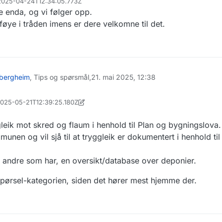
 2025-04-24T12:34:05.773Z
re enda, og vi følger opp.
føye i tråden imens er dere velkomne til det.
r.bergheim
, Tips og spørsmål,
21. mai 2025, 12:38
 2025-05-21T12:39:25.180Z
yggleik mot skred og flaum i henhold til Plan og bygningslova
unen og vil sjå til at tryggleik er dokumentert i henhold til
il andre som har, en oversikt/database over deponier.
erspørsel-kategorien, siden det hører mest hjemme der.