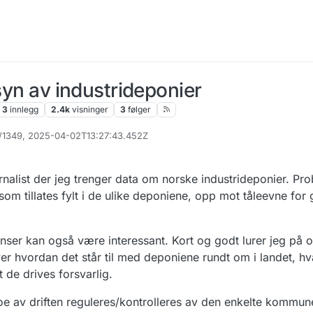
lsyn av industrideponier
3
innlegg
2.4k
visninger
3
følger
t/1349, 2025-04-02T13:27:43.452Z
nalist der jeg trenger data om norske industrideponier. Pro
som tillates fylt i de ulike deponiene, opp mot tåleevne for 
ser kan også være interessant. Kort og godt lurer jeg på om
er hvordan det står til med deponiene rundt om i landet, h
t de drives forsvarlig.
noe av driften reguleres/kontrolleres av den enkelte kommu