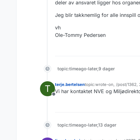
deler av ansvaret ligger hos organe
Jeg blir takknemlig for alle innspill
vh
Ole-Tommy Pedersen
topic:timeago-later,9 dager
terje.bertelsen
topic:wrote-on, /post/1362,
T
Sist endret av
Vi har kontaktet NVE og Miljødirek
Frakoblet
topic:timeago-later,13 dager