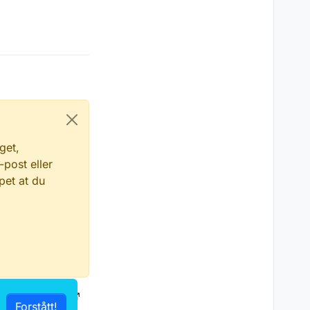
get,
-post eller
pet at du
hetserklæring
Forstått!