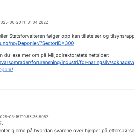
 2025-06-20T11:31:04.282Z
ler Statsforvalteren følger opp kan tillatelser og tilsynsrap
pp.no/no/Deponier/?SectorID=300
an du lese mer om på Miljødirektoratets nettsider:
svarsomrader/forurensning/industri/for-naringsliv/soknadsve
eponi/
 2025-08-15T10:55:36.508Z
E.
ter gjerne på hvordan svarene over hjelper på etterspørse