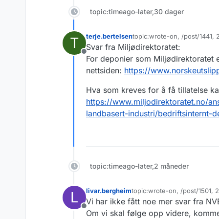
topic:timeago-later,30 dager
terje.bertelsen
topic:wrote-on, /post/1441,
T
Sist endret av
Svar fra Miljødirektoratet:
Frakoblet
For deponier som Miljødirektoratet el
nettsiden:
https://www.norskeutsli
Hva som kreves for å få tillatelse k
https://www.miljodirektoratet.no/an
landbasert-industri/bedriftsinternt-d
topic:timeago-later,2 måneder
livar.bergheim
topic:wrote-on, /post/1501,
L
Sist endret av
Vi har ikke fått noe mer svar fra NV
Frakoblet
Om vi skal følge opp videre, kommen