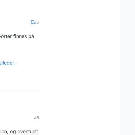
#5
porter finnes på
ileder-
#6
len, og eventuelt