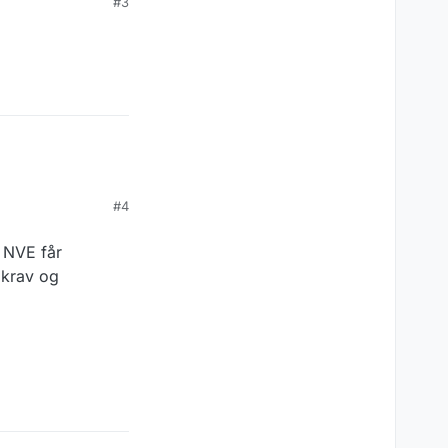
#3
#4
. NVE får
 krav og