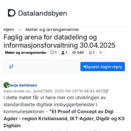
Hopp til innhold
Hjem
Møter og arrangementer
Faglig arena for datadeling og
informasjonsforvaltning 30.04.2025
Møter og arrangementer
1
1
545
1
guest-login-reply
terje.bertelsen
T
Frakoblet
topic:wrote-on, /post/1369, 2025-04-24T10:48:43.497Z
Sist endret av terje.bertelsen
I dette møtet får vi høre mer om utviklingen av
standardiserte digitale innbyggertjenester i
kommunesektoren -
"Et Proof of Concept av Digi
Agder - region Kristiansand, IKT-Agder, Digdir og KS
Digital»