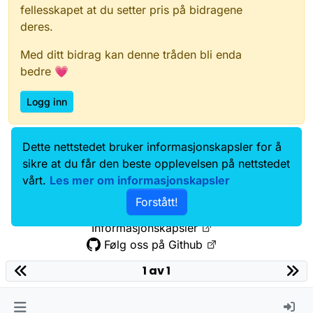
fellesskapet at du setter pris på bidragene
deres.
Med ditt bidrag kan denne tråden bli enda
bedre 💗
Logg inn
Dette nettstedet bruker informasjonskapsler for å
Data.norge.no
Kontakt oss
sikre at du får den beste opplevelsen på nettstedet
Samtykke og brukervilkår
vårt.
Les mer om informasjonskapsler
Tilgjengelighetserklæring
Forstått!
Personvernerklæring
Informasjonskapsler
Følg oss på Github
1 av 1