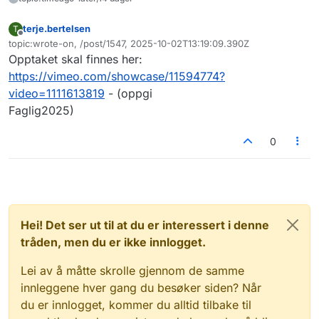
terje.bertelsen
T
Frakoblet
topic:wrote-on, /post/1547, 2025-10-02T13:19:09.390Z
Sist endret av
Opptaket skal finnes her:
https://vimeo.com/showcase/11594774?
video=1111613819
- (oppgi
Faglig2025)
0
Hei! Det ser ut til at du er interessert i denne
tråden, men du er ikke innlogget.
Lei av å måtte skrolle gjennom de samme
innleggene hver gang du besøker siden? Når
du er innlogget, kommer du alltid tilbake til