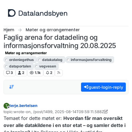
Hopp til innhold
Hjem
Møter og arrangementer
Faglig arena for datadeling og
informasjonsforvaltning 20.08.2025
Møter og arrangementer
ordeniegethus
datakatalog
informasjonsforvaltning
dataportalen
vegvesen
3
2
1.1k
2
guest-login-reply
terje.bertelsen
T
Frakoblet
topic:wrote-on, /post/1499, 2025-08-14T09:59:11.588Z
Sist endret av terje.bertelsen
Temaet for dette møtet er:
Hvordan får man oversikt
over alle datakildene i en stor etat – og samler dette i