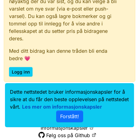
nøyaktig der du var sist, og du kan velge å bli
varslet om nye svar (via e-post eller push-
varsel). Du kan også lagre bokmerker og gi
tommel opp til innlegg for å vise andre i
fellesskapet at du setter pris på bidragene
deres.
Med ditt bidrag kan denne tråden bli enda
bedre 💗
Logg inn
Dette nettstedet bruker informasjonskapsler for å
Data.norge.no
Kontakt oss
sikre at du får den beste opplevelsen på nettstedet
Samtykke og brukervilkår
vårt.
Les mer om informasjonskapsler
Tilgjengelighetserklæring
Forstått!
Personvernerklæring
Informasjonskapsler
Følg oss på Github