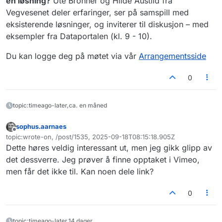
én løsning?
Ute Brönner og Hilde Austlid fra
Vegvesenet deler erfaringer, ser på samspill med
eksisterende løsninger, og inviterer til diskusjon – med
eksempler fra Dataportalen (kl. 9 - 10).
Du kan logge deg på møtet via vår
Arrangementsside
0
topic:timeago-later,ca. en måned
sophus.aarnaes
Frakoblet
topic:wrote-on, /post/1535, 2025-09-18T08:15:18.905Z
Sist endret av
Dette høres veldig interessant ut, men jeg gikk glipp av
det dessverre. Jeg prøver å finne opptaket i Vimeo,
men får det ikke til. Kan noen dele link?
0
topic:timeago-later,14 dager