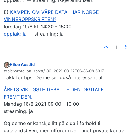
E)
KAMPEN OM VÅRE DATA: HAR NORGE
VINNEROPPSKRIFTEN?
torsdag 19/8 kl. 14:30 - 15:00
opptak: ja
— streaming: ja
1
Hilde Austlid
Frakoblet
topic:wrote-on, /post/136, 2021-08-12T06:36:08.691Z
Sist endret av
Takk for tips! Denne ser også interessant ut:
ÅRETS VIKTIGSTE DEBATT - DEN DIGITALE
FREMTIDEN.
Mandag 16/8 2021 09:00 - 10:00
streaming: ja
Og denne er kanskje litt på sida i forhold til
datalandsbyen, men utfordringer rundt private kontra