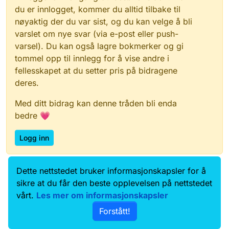
du er innlogget, kommer du alltid tilbake til
nøyaktig der du var sist, og du kan velge å bli
varslet om nye svar (via e-post eller push-
varsel). Du kan også lagre bokmerker og gi
tommel opp til innlegg for å vise andre i
fellesskapet at du setter pris på bidragene
deres.
Med ditt bidrag kan denne tråden bli enda
bedre 💗
Logg inn
Dette nettstedet bruker informasjonskapsler for å
Data.norge.no
Kontakt oss
sikre at du får den beste opplevelsen på nettstedet
Samtykke og brukervilkår
vårt.
Les mer om informasjonskapsler
Tilgjengelighetserklæring
Forstått!
Personvernerklæring