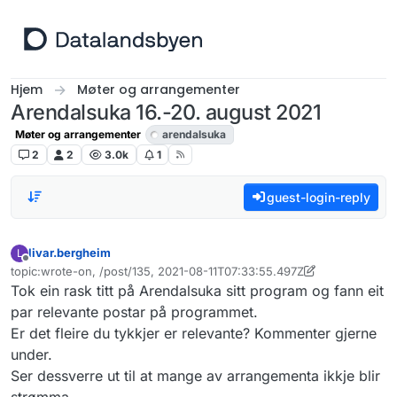
Hopp til innhold
Hjem
Møter og arrangementer
Arendalsuka 16.-20. august 2021
Møter og arrangementer
arendalsuka
2
2
3.0k
1
guest-login-reply
livar.bergheim
L
Frakoblet
topic:wrote-on, /post/135, 2021-08-11T07:33:55.497Z
Sist endret av livar.bergheim
Tok ein rask titt på Arendalsuka sitt program og fann eit
par relevante postar på programmet.
Er det fleire du tykkjer er relevante? Kommenter gjerne
under.
Ser dessverre ut til at mange av arrangementa ikkje blir
strømma.