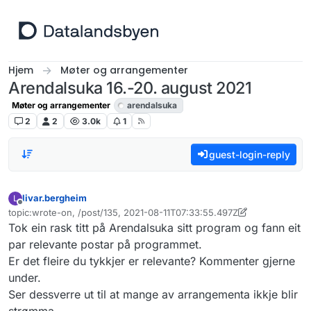
Hopp til innhold
Hjem
Møter og arrangementer
Arendalsuka 16.-20. august 2021
Møter og arrangementer
arendalsuka
2
2
3.0k
1
guest-login-reply
livar.bergheim
L
Frakoblet
topic:wrote-on, /post/135, 2021-08-11T07:33:55.497Z
Sist endret av livar.bergheim
Tok ein rask titt på Arendalsuka sitt program og fann eit
par relevante postar på programmet.
Er det fleire du tykkjer er relevante? Kommenter gjerne
under.
Ser dessverre ut til at mange av arrangementa ikkje blir
strømma.