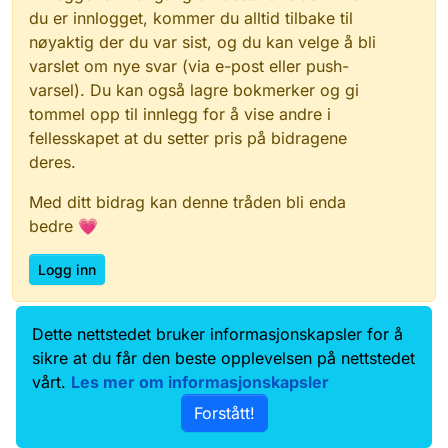
du er innlogget, kommer du alltid tilbake til
nøyaktig der du var sist, og du kan velge å bli
varslet om nye svar (via e-post eller push-
varsel). Du kan også lagre bokmerker og gi
tommel opp til innlegg for å vise andre i
fellesskapet at du setter pris på bidragene
deres.
Med ditt bidrag kan denne tråden bli enda
bedre 💗
Logg inn
Dette nettstedet bruker informasjonskapsler for å
Data.norge.no
Kontakt oss
sikre at du får den beste opplevelsen på nettstedet
Samtykke og brukervilkår
vårt.
Les mer om informasjonskapsler
Tilgjengelighetserklæring
Forstått!
Personvernerklæring