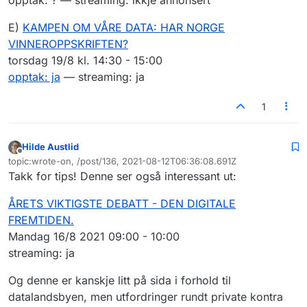
E)
KAMPEN OM VÅRE DATA: HAR NORGE
VINNEROPPSKRIFTEN?
torsdag 19/8 kl. 14:30 - 15:00
opptak: ja
— streaming: ja
1
Hilde Austlid
Frakoblet
topic:wrote-on, /post/136, 2021-08-12T06:36:08.691Z
Sist endret av
Takk for tips! Denne ser også interessant ut:
ÅRETS VIKTIGSTE DEBATT - DEN DIGITALE
FREMTIDEN.
Mandag 16/8 2021 09:00 - 10:00
streaming: ja
Og denne er kanskje litt på sida i forhold til
datalandsbyen, men utfordringer rundt private kontra