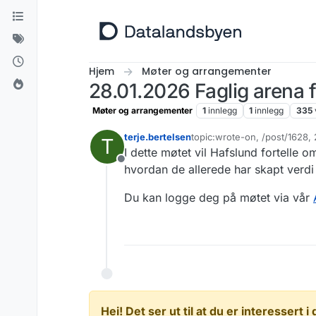
Hopp til innhold
Hjem
Møter og arrangementer
28.01.2026 Faglig arena 
Møter og arrangementer
1
innlegg
1
innlegg
335
terje.bertelsen
topic:wrote-on, /post/1628
T
Sist endret av terje.bertelse
I dette møtet vil Hafslund fortelle 
Frakoblet
hvordan de allerede har skapt verdi
Du kan logge deg på møtet via vår
Hei! Det ser ut til at du er interessert