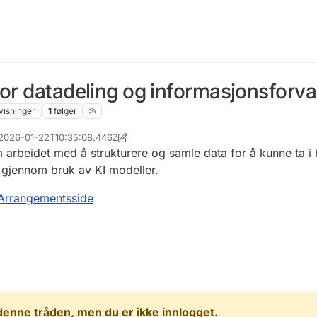
for datadeling og informasjonsforva
visninger
1
følger
, 2026-01-22T10:35:08.446Z
n
om arbeidet med å strukturere og samle data for å kunne ta i 
 gjennom bruk av KI modeller.
Arrangementsside
 i denne tråden, men du er ikke innlogget.