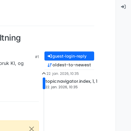
ltning
guest-login-reply
#1
bruk KI, og
oldest-to-newest
22. jan. 2026, 10:35
topic:navigator.index, 1, 1
22. jan. 2026, 10:35