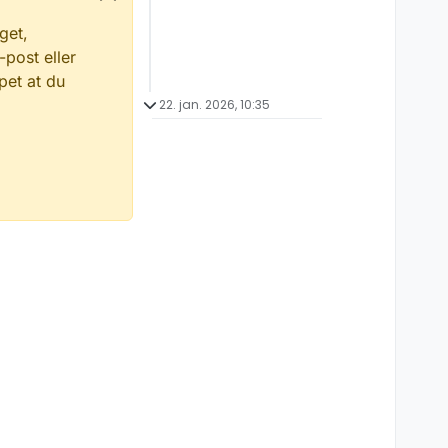
get,
-post eller
pet at du
22. jan. 2026, 10:35