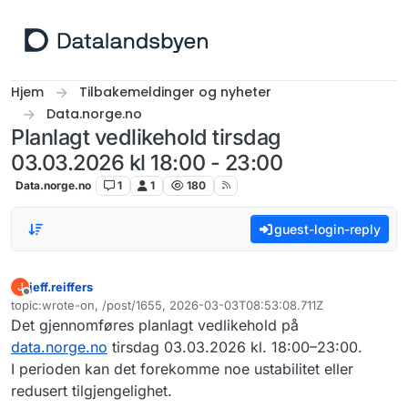
Hopp til innhold
Hjem
Tilbakemeldinger og nyheter
Data.norge.no
Planlagt vedlikehold tirsdag
03.03.2026 kl 18:00 - 23:00
Data.norge.no
1
1
180
guest-login-reply
jeff.reiffers
J
Frakoblet
topic:wrote-on, /post/1655, 2026-03-03T08:53:08.711Z
Sist endret av
Det gjennomføres planlagt vedlikehold på
data.norge.no
tirsdag 03.03.2026 kl. 18:00–23:00.
I perioden kan det forekomme noe ustabilitet eller
redusert tilgjengelighet.